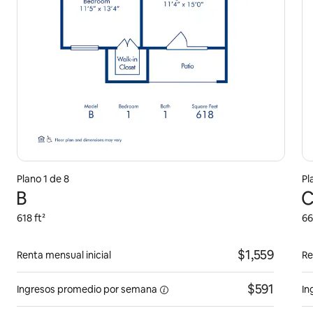
Plano 1 de 8
Pl
B
618 ft²
66
$1,559
Renta mensual inicial
Re
$591
Ingresos promedio por
semana
In