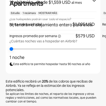
Apartments
1 habitación
· desde $1,559 USD
al mes
Estudio
1 recámara
MOSTRAR MÁS
E
¿Los huéspedes podrán usar todo el espacio?
$1,095 USD
Sí, tendrán el alojamiento entero para ellos.
Renta mensual inicial
Re
$579 USD
Ingresos promedio por
semana
In
¿Cuántas noches vas a hospedar en Airbnb?
1 noche
Este edificio te permite hospedar hasta 90 noches al año
Este edificio recibirá un
20%
de los cobros que recibas de
Airbnb. Ya se refleja en la estimación de los ingresos
potenciales.
Se aplican los límites de noches, el reparto de los ingresos y otras
reglas y restricciones, así como las normativas locales, que pueden
cambiar con el tiempo.