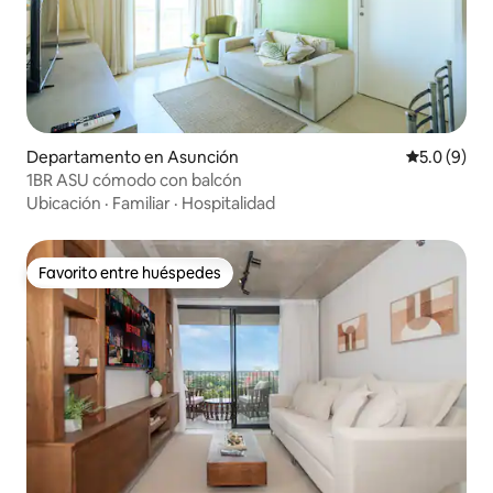
Departamento en Asunción
Calificació
5.0 (9)
1BR ASU cómodo con balcón
Ubicación
·
Familiar
·
Hospitalidad
Favorito entre huéspedes
Favorito entre huéspedes