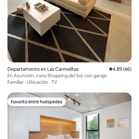
Departamento en Las Carmelitas
Calificación p
4.89 (46)
En Asunción, zona Shopping del Sol, con garaje
Familiar
·
Ubicación
·
TV
Favorito entre huéspedes
Favorito entre huéspedes