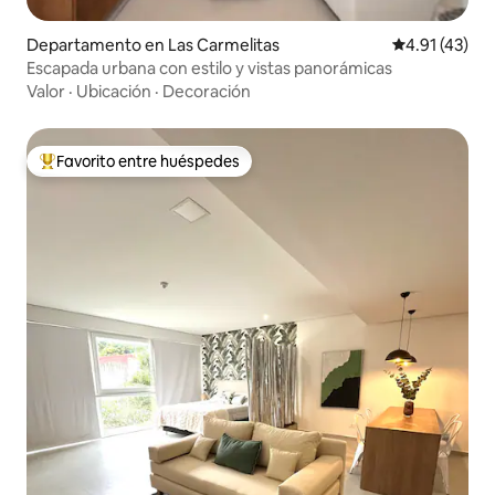
Departamento en Las Carmelitas
Calificación 
4.91 (43)
Escapada urbana con estilo y vistas panorámicas
Valor
·
Ubicación
·
Decoración
Favorito entre huéspedes
De los mejores en Favorito entre huéspedes