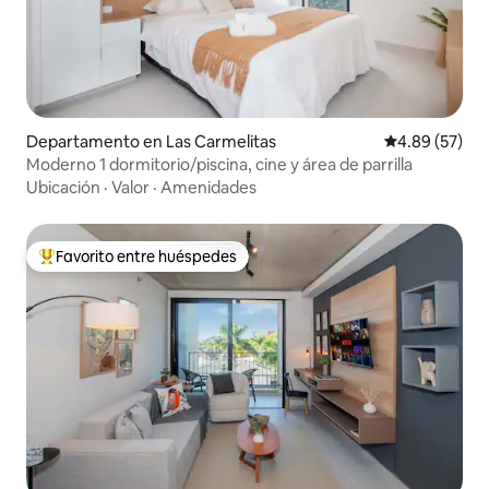
Departamento en Las Carmelitas
Calificación p
4.89 (57)
Moderno 1 dormitorio/piscina, cine y área de parrilla
Ubicación
·
Valor
·
Amenidades
Favorito entre huéspedes
De los mejores en Favorito entre huéspedes