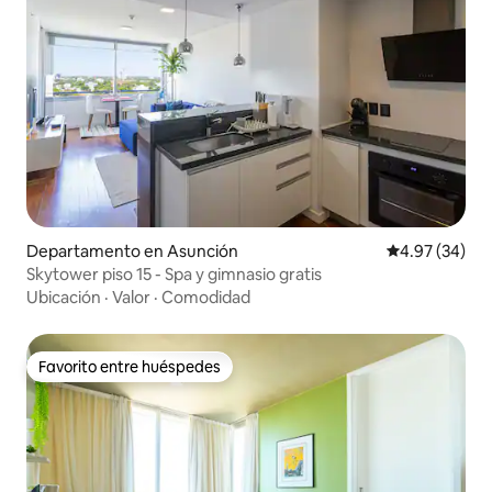
Departamento en Asunción
Calificación p
4.97 (34)
Skytower piso 15 - Spa y gimnasio gratis
Ubicación
·
Valor
·
Comodidad
Favorito entre huéspedes
Favorito entre huéspedes