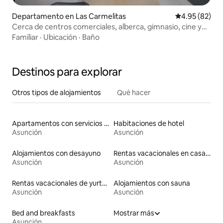
Departamento en Las Carmelitas
Calificación p
4.95 (82)
Cerca de centros comerciales, alberca, gimnasio, cine y
WiFi de 200 Mbps
Familiar
·
Ubicación
·
Baño
Destinos para explorar
Otros tipos de alojamientos
Qué hacer
Apartamentos con servicios incluidos vacacionales
Habitaciones de hotel
Asunción
Asunción
Alojamientos con desayuno
Rentas vacacionales en casas de huéspedes
Asunción
Asunción
Rentas vacacionales de yurtas con jacuzzi
Alojamientos con sauna
Asunción
Asunción
Bed and breakfasts
Mostrar más
Asunción