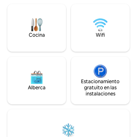
gourmet. El Paseo d
techado . Una cocina completamente
World Trade Cente
equipada , comedor para 4 personas , y
pocos pasos. dista
lava secarropas Samsung . Cuenta con
está a solo 15 min
cochera propia dentro del Edificio,
techada con acceso directo al lobby y
ascensor . Ademas , amplió balcón
Cocina
Wifi
propio con parrilla . El Edificio tiene
portería 24 hs y cámaras en exterior e
interior . Y terraza para eventos con
piscina . Se encuentra a cuadras del
Shopping del Sol .
Estacionamiento
Alberca
gratuito en las
instalaciones