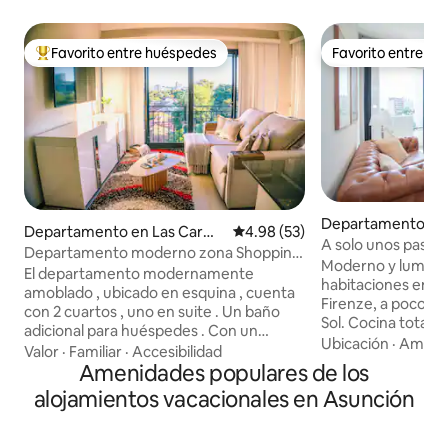
Favorito entre huéspedes
Favorito entre h
De los mejores en Favorito entre huéspedes
Favorito entre h
Departamento en 
Departamento en Las Carm
Calificación promedio: 4.98 de 
4.98 (53)
as
A solo unos pasos d
elitas
Departamento moderno zona Shopping
Departamento de 
Moderno y lumino
del Sol
El departamento modernamente
piscina en la azot
habitaciones en el
amoblado , ubicado en esquina , cuenta
Firenze, a pocos 
con 2 cuartos , uno en suite . Un baño
Sol. Cocina total
adicional para huéspedes . Con un
espacio de trabajo 
Ubicación
·
Ameni
comodo living para disfrutar de la vista o
Valor
·
Familiar
·
Accesibilidad
Netflix en todos lo
ver TV UHD Samsung en pantalla de 55”
Amenidades populares de los
privado con vistas 
para trabajo o relax . Internet de 200
alojamientos vacacionales en Asunción
acondicionado en 
Megas y Personal Flow con canales de
servicios del edifi
cables locales , Internacionales ,
infinita en la azot
deportivos y de streaming . Garage