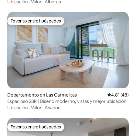
Ubicación
·
Valor
·
Alberca
Favorito entre huéspedes
Favorito entre huéspedes
Departamento en Las Carmelitas
Calificación 
4.81 (48)
Espacioso 2BR | Diseño moderno, vistas y mejor ubicación
Ubicación
·
Valor
·
Asador
Favorito entre huéspedes
Favorito entre huéspedes