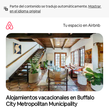
Ir
Parte del contenido se tradujo automáticamente. 
Mostrar 
al
en el idioma original
contenido
Tu espacio en Airbnb
Alojamientos vacacionales en Buffalo
City Metropolitan Municipality