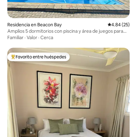
Residencia en Beacon Bay
Calificación p
4.84 (25)
Amplios 5 dormitorios con piscina y área de juegos para
niños
Familiar
·
Valor
·
Cerca
Favorito entre huéspedes
De los mejores en Favorito entre huéspedes