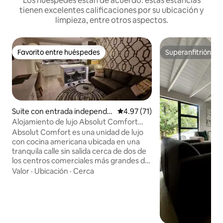
Los huéspedes están de acuerdo: estas estancias
tienen excelentes calificaciones por su ubicación y
limpieza, entre otros aspectos.
Favorito entre huéspedes
Superanfitrión
Favorito entre huéspedes
Superanfitrión
Suite con entrada independie
Calificación promedio: 4.97 de 
4.97 (71)
nte en East London
Alojamiento de lujo Absolut Comfort
con cocina
Absolut Comfort es una unidad de lujo
con cocina americana ubicada en una
tranquila calle sin salida cerca de dos de
los centros comerciales más grandes del
este de Londres. Relájate y desconecta
Valor
·
Ubicación
·
Cerca
en este alojamiento tranquilo y elegante,
equipado con todo lo que puedas
necesitar de la A a la Z. Desde
atardeceres y braais bajo la lapa de paja
alrededor de la piscina, hasta ponerse al