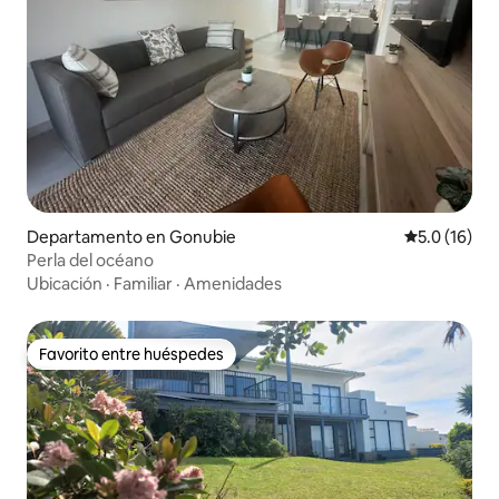
Departamento en Gonubie
Calificación
5.0 (16)
Perla del océano
Ubicación
·
Familiar
·
Amenidades
Favorito entre huéspedes
Favorito entre huéspedes