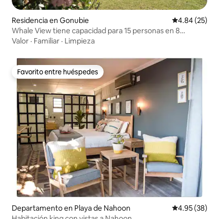
Residencia en Gonubie
Calificación p
4.84 (25)
Whale View tiene capacidad para 15 personas en 8
dormitorios 1 casa
Valor
·
Familiar
·
Limpieza
Favorito entre huéspedes
Favorito entre huéspedes
Departamento en Playa de Nahoon
Calificación p
4.95 (38)
Habitación king con vistas a Nahoon