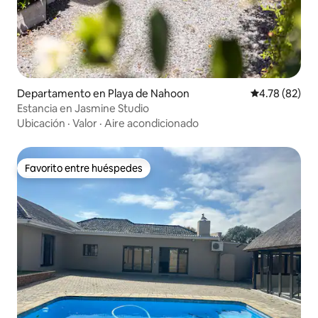
Departamento en Playa de Nahoon
Calificación 
4.78 (82)
Estancia en Jasmine Studio
Ubicación
·
Valor
·
Aire acondicionado
Favorito entre huéspedes
Favorito entre huéspedes