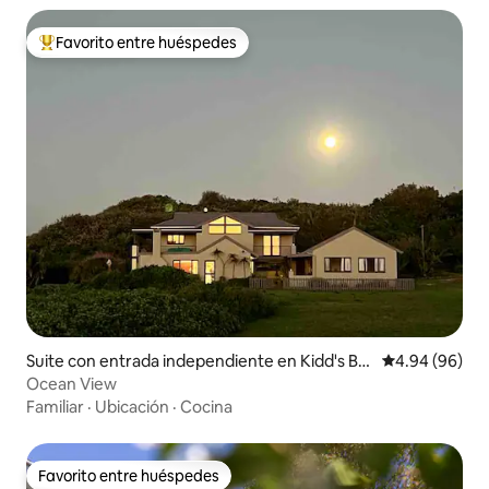
Favorito entre huéspedes
De los mejores en Favorito entre huéspedes
Suite con entrada independiente en Kidd's Be
Calificación p
4.94 (96)
ach
Ocean View
Familiar
·
Ubicación
·
Cocina
Favorito entre huéspedes
Favorito entre huéspedes