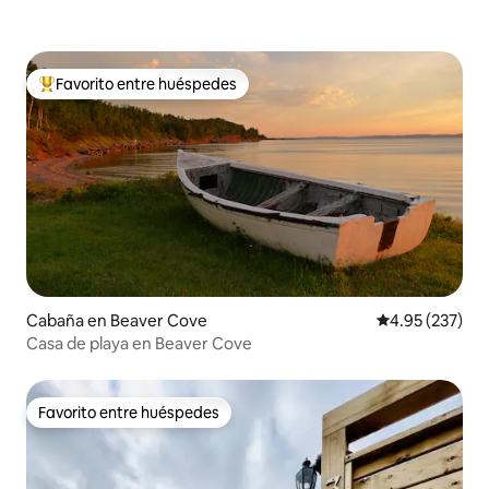
Favorito entre huéspedes
De los mejores en Favorito entre huéspedes
Cabaña en Beaver Cove
Calificación pr
4.95 (237)
Casa de playa en Beaver Cove
Favorito entre huéspedes
Favorito entre huéspedes