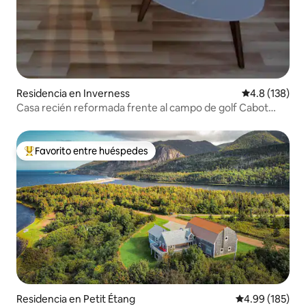
Residencia en Inverness
Calificación 
4.8 (138)
Casa recién reformada frente al campo de golf Cabot
Links
Favorito entre huéspedes
De los mejores en Favorito entre huéspedes
Residencia en Petit Étang
Calificación pr
4.99 (185)