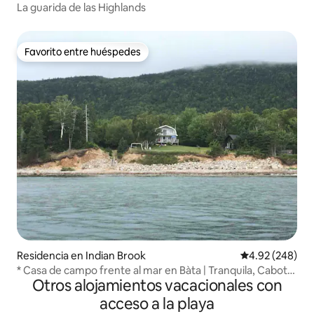
La guarida de las Highlands
Favorito entre huéspedes
Favorito entre huéspedes
Residencia en Indian Brook
Calificación pr
4.92 (248)
* Casa de campo frente al mar en Bàta | Tranquila, Cabot
Otros alojamientos vacacionales con
Trail *
acceso a la playa