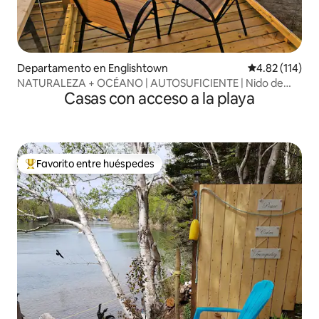
Departamento en Englishtown
Calificación p
4.82 (114)
NATURALEZA + OCÉANO | AUTOSUFICIENTE | Nido de
Casas con acceso a la playa
águila calva
Favorito entre huéspedes
De los mejores en Favorito entre huéspedes