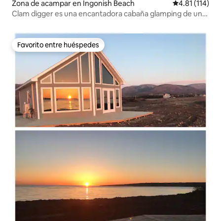
Zona de acampar en Ingonish Beach
Calificación p
4.81 (114)
Clam digger es una encantadora cabaña glamping de un
dormitorio
Favorito entre huéspedes
Favorito entre huéspedes