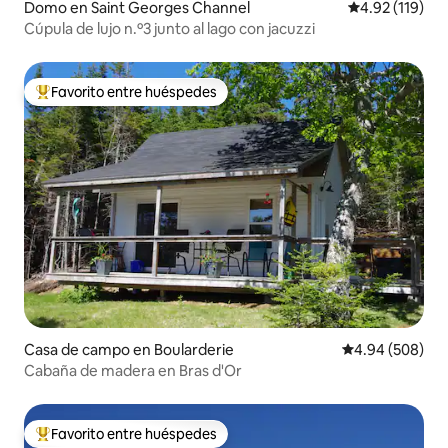
Domo en Saint Georges Channel
Calificación p
4.92 (119)
Cúpula de lujo n.º3 junto al lago con jacuzzi
Favorito entre huéspedes
De los mejores en Favorito entre huéspedes
Casa de campo en Boularderie
Calificación pr
4.94 (508)
Cabaña de madera en Bras d'Or
Favorito entre huéspedes
De los mejores en Favorito entre huéspedes