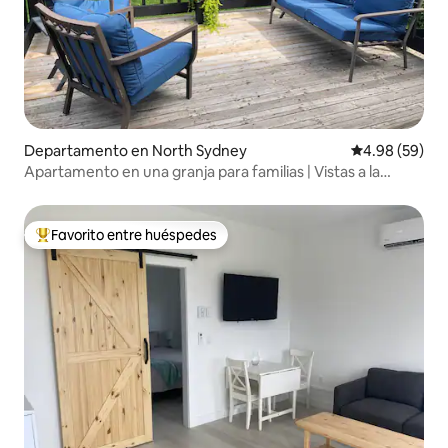
Departamento en North Sydney
Calificación p
4.98 (59)
Apartamento en una granja para familias | Vistas a la
terraza y al océano
Favorito entre huéspedes
De los mejores en Favorito entre huéspedes