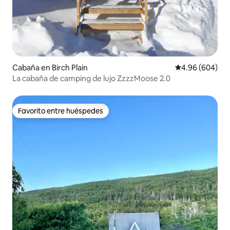
Cabaña en Birch Plain
Calificación pr
4.96 (604)
La cabaña de camping de lujo ZzzzMoose 2.0
Favorito entre huéspedes
Favorito entre huéspedes