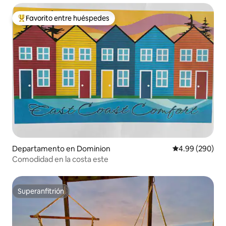
Favorito entre huéspedes
De los mejores en Favorito entre huéspedes
Departamento en Dominion
Calificación pr
4.99 (290)
Comodidad en la costa este
Superanfitrión
Superanfitrión