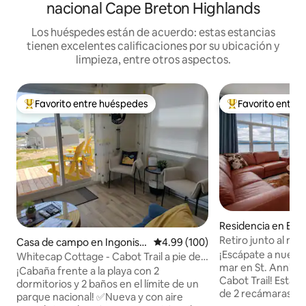
nacional Cape Breton Highlands
Los huéspedes están de acuerdo: estas estancias
tienen excelentes calificaciones por su ubicación y
limpieza, entre otros aspectos.
Favorito entre huéspedes
Favorito entre
De los mejores en Favorito entre huéspedes
De los mejores en
Residencia en Eng
Retiro junto al ma
Casa de campo en Ingonish
Calificación promedio: 4.99 de 5
4.99 (100)
¡Escápate a nuestr
Beach
Whitecap Cottage - Cabot Trail a pie de
mar en St. Ann's B
playa
¡Cabaña frente a la playa con 2
Cabot Trail! Esta 
dormitorios y 2 baños en el límite de un
de 2 recámaras of
parque nacional! ✅Nueva y con aire