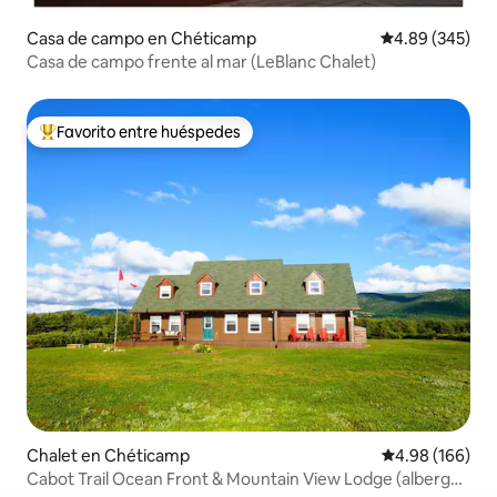
Casa de campo en Chéticamp
Calificación pr
4.89 (345)
Casa de campo frente al mar (LeBlanc Chalet)
Favorito entre huéspedes
De los mejores en Favorito entre huéspedes
Chalet en Chéticamp
Calificación pr
4.98 (166)
Cabot Trail Ocean Front & Mountain View Lodge (albergue