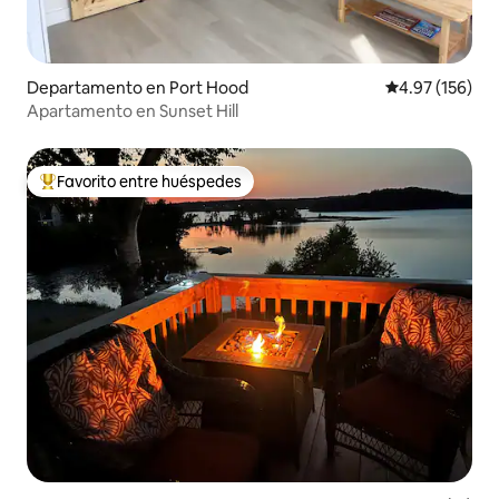
Departamento en Port Hood
Calificación p
4.97 (156)
Apartamento en Sunset Hill
Favorito entre huéspedes
De los mejores en Favorito entre huéspedes