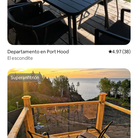
Departamento en Port Hood
Calificación p
4.97 (38)
El escondite
Superanfitrión
Superanfitrión