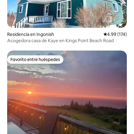
Residencia en Ingonish
Calificación p
4.99 (174)
Acogedora casa de Kaye en Kings Point Beach Road
Favorito entre huéspedes
Favorito entre huéspedes