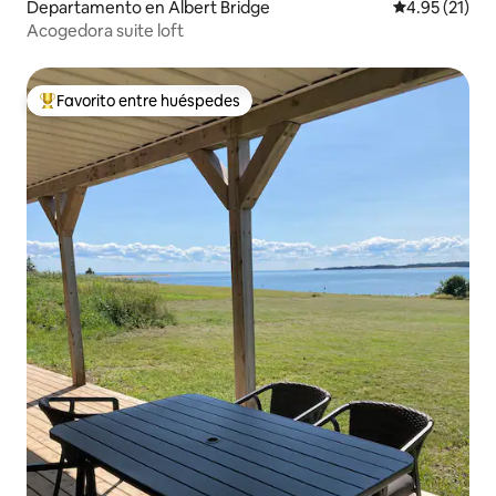
Departamento en Albert Bridge
Calificación 
4.95 (21)
Acogedora suite loft
Favorito entre huéspedes
De los mejores en Favorito entre huéspedes