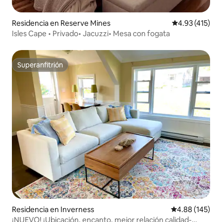
Residencia en Reserve Mines
Calificación p
4.93 (415)
Isles Cape • Privado• Jacuzzi• Mesa con fogata
Superanfitrión
Superanfitrión
Residencia en Inverness
Calificación pr
4.88 (145)
¡NUEVO! ¡Ubicación, encanto, mejor relación calidad-