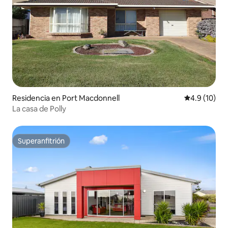
Residencia en Port Macdonnell
Calificación
4.9 (10)
La casa de Polly
Superanfitrión
Superanfitrión