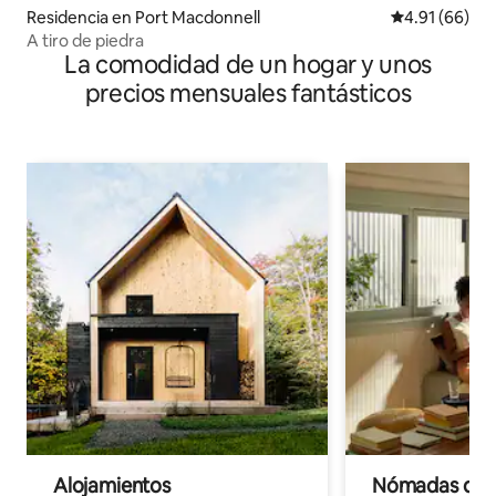
Residencia en Port Macdonnell
Calificación 
4.91 (66)
A tiro de piedra
La comodidad de un hogar y unos
precios mensuales fantásticos
Alojamientos
Nómadas digit