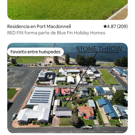
Residencia en Port Macdonnell
Calificación pr
4.87 (209)
RED FIN forma parte de Blue Fin Holiday Homes
Favorito entre huéspedes
Favorito entre huéspedes