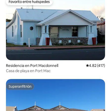
Favorito entre huéspedes
Favorito entre huéspedes
Residencia en Port Macdonnell
Calificación p
4.82 (417)
Casa de playa en Port Mac
Superanfitrión
Superanfitrión