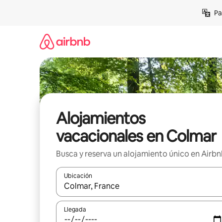
Ir
Pa
al
contenido
Alojamientos
vacacionales en Colmar
Busca y reserva un alojamiento único en Airb
Ubicación
Cuando los resultados estén disponibles, podrás na
Llegada