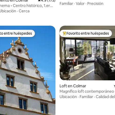
ento en Colmar
Calificación promedio: 4.9 de 5; 173 evaluac
4.9 (173)
PUENTE TURENNE 3 HABITACIO
Familiar
·
Valor
·
Precisión
ma • Centro histórico, 1.er
4.88 de 5; 288 evaluaciones
3***
Ubicación
·
Cerca
ito entre huéspedes
Favorito entre huéspedes
ejores en Favorito entre huéspedes
De los mejores en Favorito ent
: 5.0 de 5; 77 evaluaciones
Loft en Colmar
Magnífico loft contemporáneo
terraza
Ubicación
·
Familiar
·
Calidad de