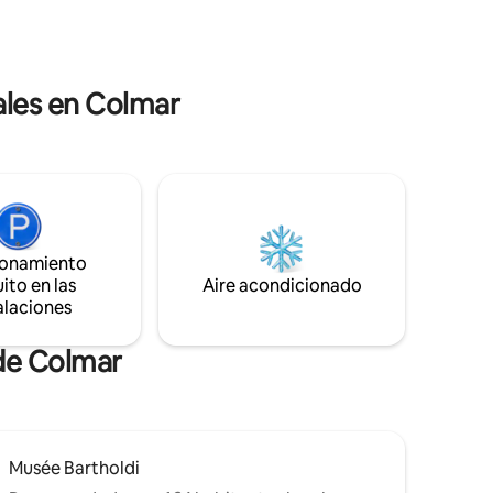
totalmente equipado y decorado con
ada.
mimo. Él solo te está esperando :)
odernas y
ficio de
ales en Colmar
ionamiento
ito en las
Aire acondicionado
alaciones
 de Colmar
Musée Bartholdi