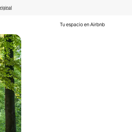
riginal
Tu espacio en Airbnb
ien tocando y deslizando la pantalla.