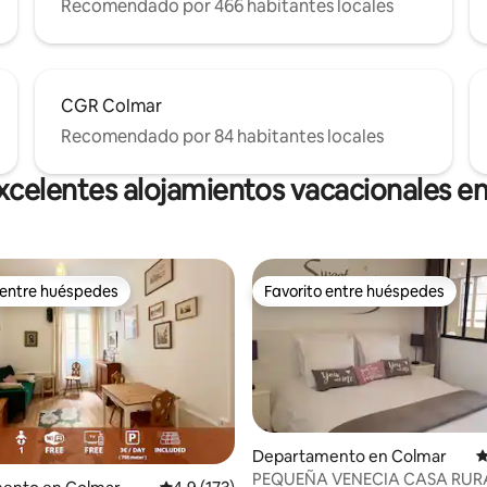
Recomendado por 466 habitantes locales
CGR Colmar
Recomendado por 84 habitantes locales
xcelentes alojamientos vacacionales e
 entre huéspedes
Favorito entre huéspedes
 entre huéspedes
Favorito entre huéspedes
Departamento en Colmar
C
PEQUEÑA VENECIA CASA RURA