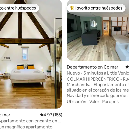
ito entre huéspedes
Favorito entre huéspedes
ejores en Favorito entre huéspedes
De los mejores en Favorito ent
4.89 de 5; 445 evaluaciones
Departamento en Colmar
C
Nuevo - 5 minutos a Little Venic
Navidad Mercados.
COLMAR HIPERCÉNTRICO - Ru
Marchands. - El apartamento está
situado en el corazón de los m
Navidad y el mercado gourmet 
Descubra este hermoso apart
Ubicación
·
Valor
·
Parques
lujo, totalmente rehabilitado en
con una ubicación privilegiada; 
olmar
Calificación promedio: 4.97 de 5; 155 evaluac
4.97 (155)
pasos de la Casa Pfister, del Ko
 Apartamento con encanto en el
la Colegiata de San Martín. Una de las
de Colmar
s un magnífico apartamento,
principales ventajas de este