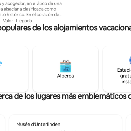
 y acogedor, en el ático de una
apartamento es su terraza priv
sa alsaciana clasificada como
¡Encuentra las comodidades m
ico. En el corazón del
el aspecto histórico de este edi
tórico de Colmar, la vida
·
Valor
·
Llegada
entramado de madera de 1850!
pulares de los alojamientos vacacion
a está a sus pies con sus
 restaurantes y comercios.
to totalmente equipado,
o con buen gusto, preservando
idad del edificio (vigas a la
partamento con doble
ón que ofrece una espléndida
os tejados de Colmar y el
Estac
 4 estrellas.
Alberca
gratu
inst
erca de los lugares más emblemáticos
Musée d'Unterlinden