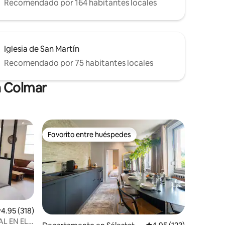
Recomendado por 164 habitantes locales
Iglesia de San Martín
Recomendado por 75 habitantes locales
n Colmar
Favorito entre huéspedes
Favorito entre huéspedes
alificación promedio: 4.95 de 5; 318 evaluaciones
4.95 (318)
L EN EL