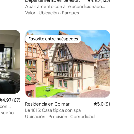
iones
Departamento en Sélestat
Calificación promedio: 
4.95 (123)
NES -
Apartamento con aire acondicionado
Terraza Camas King Size
Valor
·
Ubicación
·
Parques
Favorito entre huéspedes
re huéspedes
Favorito entre huéspedes
Calificación promedio: 4.97 de 5; 67 evaluaciones
4.97 (67)
Residencia en Colmar
Calificación promed
5.0 (9)
 con
Le 1615: Casa típica con spa
l sueño
Ubicación
·
Precisión
·
Comodidad