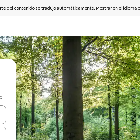
rte del contenido se tradujo automáticamente. 
Mostrar en el idioma o
nb
vegar usando las teclas de las flechas hacia arriba y hacia abajo, o b