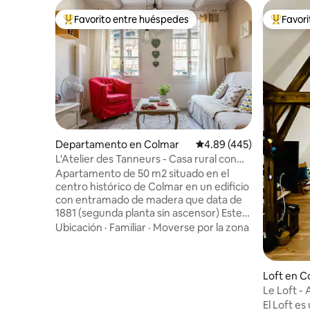
Favorito entre huéspedes
Favor
De los mejores en Favorito entre huéspedes
De los m
Departamento en Colmar
Calificación promedio: 
4.89 (445)
L'Atelier des Tanneurs - Casa rural con
encanto en el centro histórico de Colmar
Apartamento de 50 m2 situado en el
centro histórico de Colmar en un edificio
con entramado de madera que data de
1881 (segunda planta sin ascensor) Este
apartamento consta de: Un salón
Ubicación
·
Familiar
·
Moverse por la zona
comedor equipado con un sofá cama
para 2 personas de 1,40 x 2,00 m Este
apartamento de 50 m2 está idealmente
Loft en C
situado en el corazón de la antigua
Le Loft -
ciudad histórica de COLMAR, en una casa
corazón 
El Loft e
con entramado de madera que data de