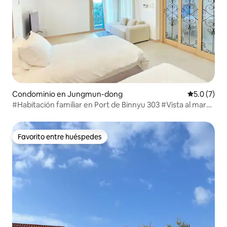
Condominio en Jungmun-dong
Calificació
5.0 (7)
#Habitación familiar en Port de Binnyu 303 #Vista al mar
#Lugar ideal para practicar esnórquel #Carga de
vehículos eléctricos #Barbacoa #Café por la mañana
#Paseo por el campo de mandarinas
Favorito entre huéspedes
Favorito entre huéspedes