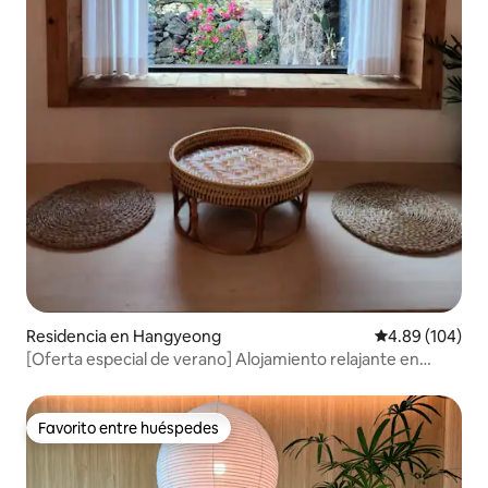
Residencia en Hangyeong
Calificación pr
4.89 (104)
[Oferta especial de verano] Alojamiento relajante en
Doljip, Jeju / A 3 minutos a pie de Panpo-pogu / Vista a
Biyangdo, vista al mar, jacuzzi y parrilla gratis
Favorito entre huéspedes
Favorito entre huéspedes