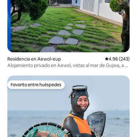
Residencia en Aewol-eup
Calificación pr
4.96 (243)
Alojamiento privado en Aewol, vistas al mar de Gujwa, a 3
minutos a pie de la playa,
Favorito entre huéspedes
Favorito entre huéspedes