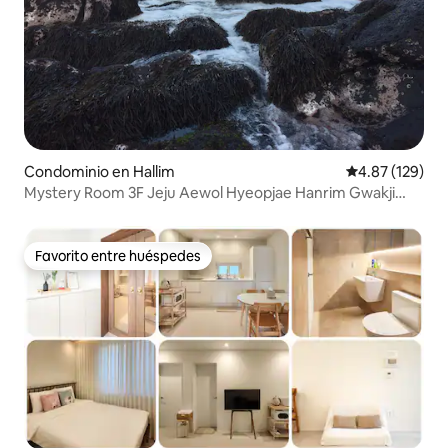
Condominio en Hallim
Calificación p
4.87 (129)
Mystery Room 3F Jeju Aewol Hyeopjae Hanrim Gwakji
2017 Mayo Nueva construcción La mejor vista al mar La
pensión misteriosa está equipada con la última bañera de
hidromasaje
Favorito entre huéspedes
Favorito entre huéspedes