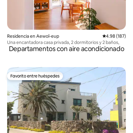
Residencia en Aewol-eup
Calificación pr
4.98 (187)
Una encantadora casa privada, 2 dormitorios y 2 baños,
Departamentos con aire acondicionado
Favorito entre huéspedes
Favorito entre huéspedes