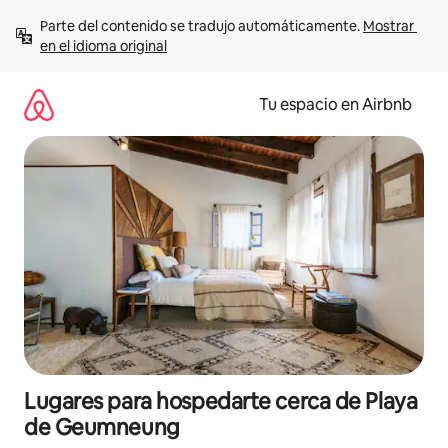
Ir
Parte del contenido se tradujo automáticamente. 
Mostrar 
al
en el idioma original
contenido
Tu espacio en Airbnb
Lugares para hospedarte cerca de Playa
de Geumneung