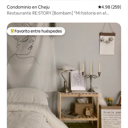
Condominio en Cheju
Calificación pr
4.98 (259)
Restaurante RE:STORY [Bombam] "Mi historia en el
descanso" Habitación privada completa.
Favorito entre huéspedes
De los mejores en Favorito entre huéspedes