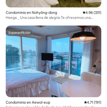
Condominio en Nohyŏng-dong
Calificación p
4.96 (331)
Heega _ Una casa llena de alegría Te ofrecemos una
estancia que puede ser un recuerdo especial para ti...
Superanfitrión
Superanfitrión
Condominio en Aewol-eup
Calificación p
4.71 (191)