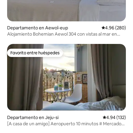
Departamento en Aewol-eup
Calificación pr
4.96 (280)
Alojamiento Bohemian Aewol 304 con vistas al mar en
Jeju
Favorito entre huéspedes
Favorito entre huéspedes
Departamento en Jeju-si
Calificación p
4.94 (132)
[A casa de un amigo] Aeropuerto 10 minutos # Mercado
de Dongmun 5 minutos # Terraza privada # Ramen, agua