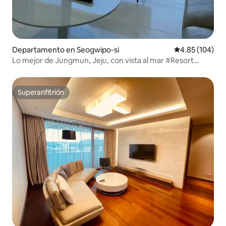
Departamento en Seogwipo-si
Calificación pr
4.85 (104)
Lo mejor de Jungmun, Jeju, con vista al mar #Resort
premium #Oferta especial en zona de surf
Superanfitrión
Superanfitrión