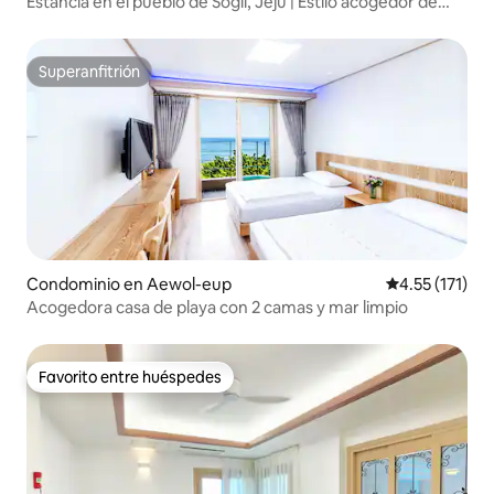
Estancia en el pueblo de Sogil, Jeju | Estilo acogedor de
ático | Yun-seol
Superanfitrión
Superanfitrión
Condominio en Aewol-eup
Calificación p
4.55 (171)
Acogedora casa de playa con 2 camas y mar limpio
Favorito entre huéspedes
Favorito entre huéspedes