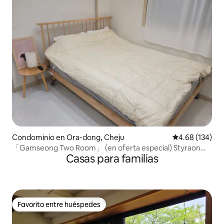
Condominio en Ora-dong, Cheju
Calificación pr
4.68 (134)
「Gamseong Two Room」 (en oferta especial) Styraon
Casas para familias
#A 10 minutos del aeropuerto de Jeju#Estadio
polideportivo. A poca distancia a pie de la terminal#Juego
de sábanas nuevas#Se proporciona purificador de agua
Favorito entre huéspedes
Favorito entre huéspedes