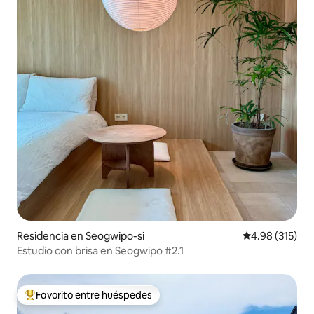
Residencia en Seogwipo-si
Calificación p
4.98 (315)
Estudio con brisa en Seogwipo #2.1
Favorito entre huéspedes
De los mejores en Favorito entre huéspedes