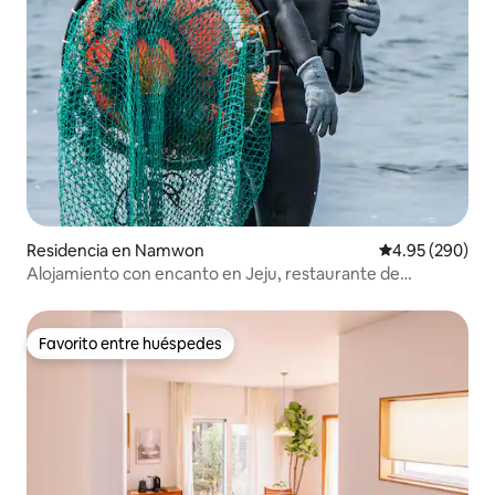
Residencia en Namwon
Calificación pr
4.95 (290)
Alojamiento con encanto en Jeju, restaurante de
desayuno, Haenyeo y Haenam, operado por una pareja de
Haenyeo y Haenam.
Favorito entre huéspedes
Favorito entre huéspedes