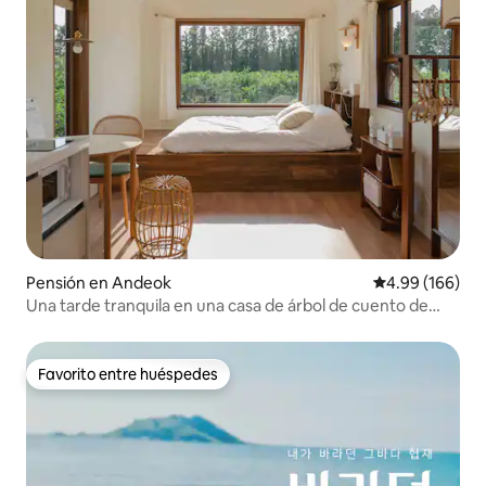
Pensión en Andeok
Calificación pr
4.99 (166)
Una tarde tranquila en una casa de árbol de cuento de
hadas en un campo de tangerinas
Favorito entre huéspedes
Favorito entre huéspedes