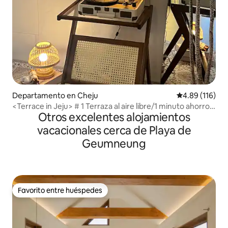
Departamento en Cheju
Calificación p
4.89 (116)
<Terrace in Jeju> # 1 Terraza al aire libre/1 minuto ahorro
Otros excelentes alojamientos
de impuestos de Shilla/5 minutos de ahorro de impuestos
de Lotte/8 minutos del aeropuerto de Jeju/10 minutos de
vacacionales cerca de Playa de
Iho Tewoo
Geumneung
Favorito entre huéspedes
Favorito entre huéspedes