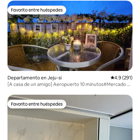
mineral ilimitada # Netflix. YouTube + estacionamiento
gratuito *
Favorito entre huéspedes
Favorito entre huéspedes
Departamento en Jeju-si
Calificación 
4.9 (291)
[A casa de un amigo] Aeropuerto 10 minutos#Mercado de
Dongmun 5 minutos#Terraza privada#Ramen, agua
mineral ilimitada#Netflix.YouTube + estacionamiento
gratuito*
Favorito entre huéspedes
Favorito entre huéspedes