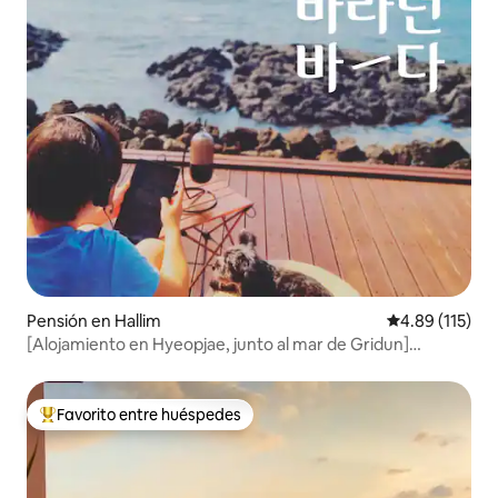
Pensión en Hallim
Calificación p
4.89 (115)
[Alojamiento en Hyeopjae, junto al mar de Gridun]
Estancia relajante en una casa independiente frente a
Biyangdo_ Cerca de lugares de interés y restaurantes
Favorito entre huéspedes
De los mejores en Favorito entre huéspedes