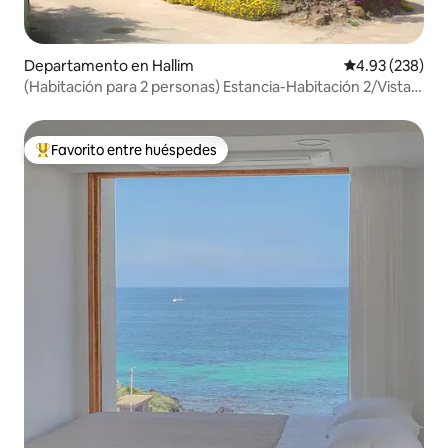
Departamento en Hallim
Calificación pr
4.93 (238)
(Habitación para 2 personas) Estancia-Habitación 2/Vista
al mar “Stay Hyeopjae 10-gil”
Favorito entre huéspedes
De los mejores en Favorito entre huéspedes