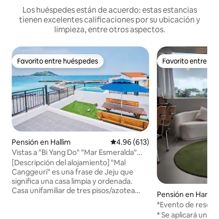
Los huéspedes están de acuerdo: estas estancias
tienen excelentes calificaciones por su ubicación y
limpieza, entre otros aspectos.
Favorito entre huéspedes
Favorito entre h
Favorito entre huéspedes
Favorito entre h
Pensión en Hallim
Calificación promedio: 4.96 de 5
4.96 (613)
Vistas a "Bi Yang Do" "Mar Esmeralda"
"Playa Hyeopjae"/3er piso, azotea, casa
[Descripción del alojamiento] "Mal
privada "Mal Canton Hyeopjae"
Canggeuri" es una frase de Jeju que
significa una casa limpia y ordenada.
Casa unifamiliar de tres pisos/azotea
Pensión en Hang
recién construida ubicada a 3 minutos a
*Evento de reseña 
pie de la playa de Hyeopjae La vista de
[Edificio B de dos 
* Se aplicará un 
Hyeopjae Beach, Biyangdo, Hallasan