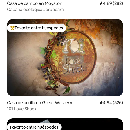
Casa de campo en Moyston
Calificación pr
4.89 (282)
Cabaña ecológica Jeraboam
Favorito entre huéspedes
De los mejores en Favorito entre huéspedes
Casa de arcilla en Great Western
Calificación pr
4.94 (526)
101 Love Shack
Favorito entre huéspedes
Favorito entre huéspedes