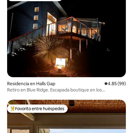
Residencia en Halls Gap
Calificación p
4.85 (99)
Retiro en Blue Ridge. Escapada boutique en los
Grampians.
Favorito entre huéspedes
De los mejores en Favorito entre huéspedes