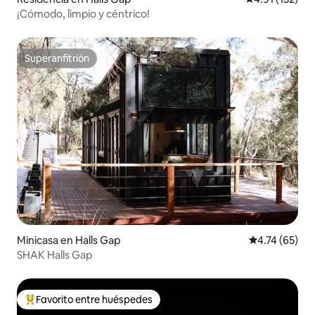
¡Cómodo, limpio y céntrico!
Superanfitrión
Superanfitrión
Minicasa en Halls Gap
Calificación 
4.74 (65)
SHAK Halls Gap
Favorito entre huéspedes
De los mejores en Favorito entre huéspedes