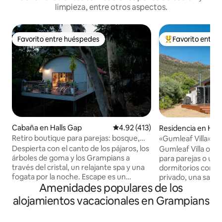
limpieza, entre otros aspectos.
Favorito entre huéspedes
Favorito entre
Favorito entre huéspedes
De los mejores en
Cabaña en Halls Gap
Calificación promedio: 4.92 de 5
4.92 (413)
Residencia en Hall
Retiro boutique para parejas: bosque,
«Gumleaf Villa» - A
spa y fogata
Accommodation
Despierta con el canto de los pájaros, los
Gumleaf Villa ofr
árboles de goma y los Grampians a
para parejas o una
través del cristal, un relajante spa y una
dormitorios con 
fogata por la noche. Escape es un
privado, una sala d
Amenidades populares de los
refugio boutique para parejas en una
cocina totalmente
manzana boscosa privada doble: lo
proporcionan una b
alojamientos vacacionales en Grampians
suficientemente cerca como para
las vistas a la mon
caminar hasta Halls Gap, lo
ventanas del suelo 