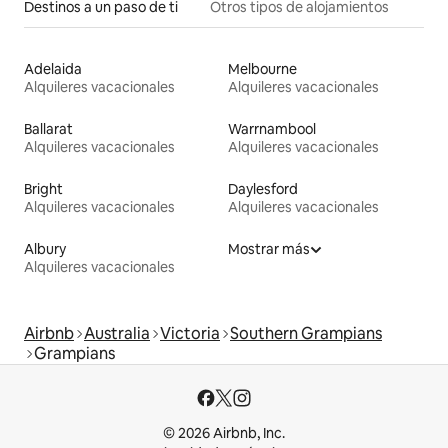
Destinos a un paso de ti
Otros tipos de alojamientos
Adelaida
Melbourne
Alquileres vacacionales
Alquileres vacacionales
Ballarat
Warrnambool
Alquileres vacacionales
Alquileres vacacionales
Bright
Daylesford
Alquileres vacacionales
Alquileres vacacionales
Albury
Mostrar más
Alquileres vacacionales
Airbnb
Australia
Victoria
Southern Grampians
Grampians
© 2026 Airbnb, Inc.