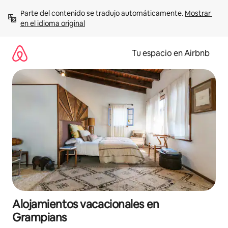
Ir
Parte del contenido se tradujo automáticamente. 
Mostrar 
al
en el idioma original
contenido
Tu espacio en Airbnb
Alojamientos vacacionales en
Grampians