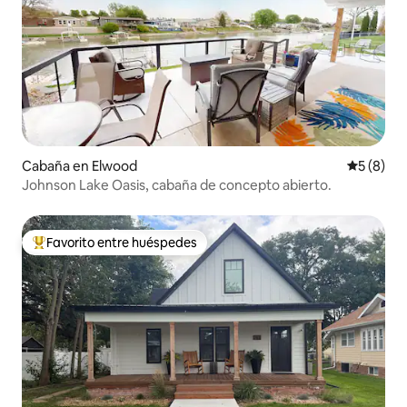
Cabaña en Elwood
Calificac
5 (8)
Johnson Lake Oasis, cabaña de concepto abierto.
Favorito entre huéspedes
De los mejores en Favorito entre huéspedes