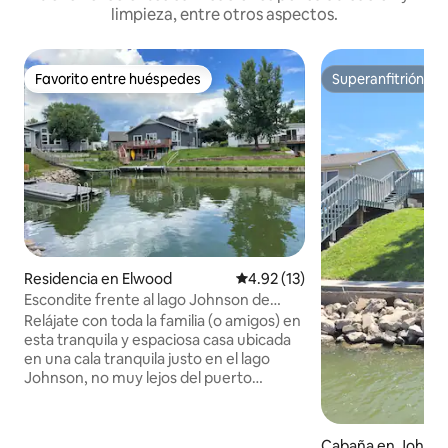
limpieza, entre otros aspectos.
Favorito entre huéspedes
Superanfitrión
Favorito entre huéspedes
Superanfitrión
Residencia en Elwood
Calificación promedio: 4.92 de 
4.92 (13)
Escondite frente al lago Johnson de
4 habitaciones de Mama Jen
Relájate con toda la familia (o amigos) en
esta tranquila y espaciosa casa ubicada
en una cala tranquila justo en el lago
Johnson, no muy lejos del puerto
deportivo. La casa cuenta con
4 recámaras, 4 baños, una enorme área
de comedor con una hermosa cocina, así
Cabaña en Johnso