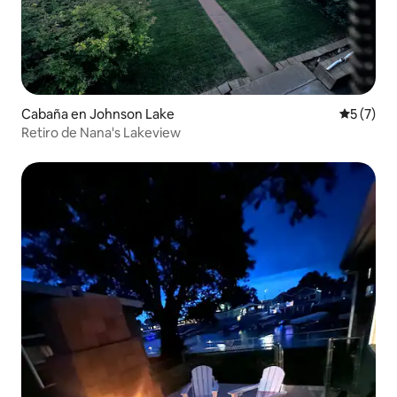
Cabaña en Johnson Lake
Calificac
5 (7)
Retiro de Nana's Lakeview