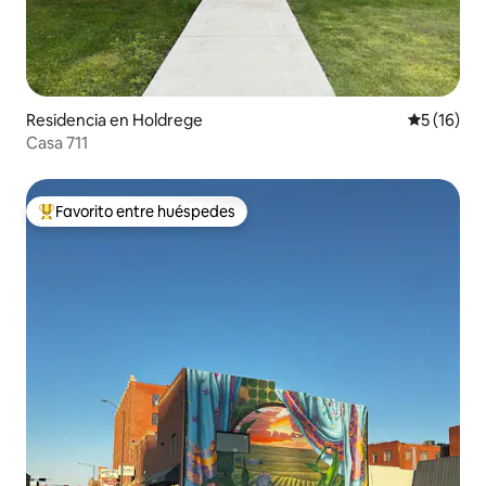
Residencia en Holdrege
Calificaci
5 (16)
Casa 711
Favorito entre huéspedes
De los mejores en Favorito entre huéspedes