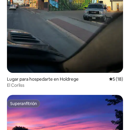
Lugar para hospedarte en Holdrege
Calificaci
5 (18)
El Corliss
Superanfitrión
Superanfitrión