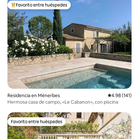
Favorito entre huéspedes
De los mejores en Favorito entre huéspedes
Residencia en Ménerbes
Calificación p
4.98 (141)
Hermosa casa de campo, «Le Cabanon», con piscina
Favorito entre huéspedes
Favorito entre huéspedes