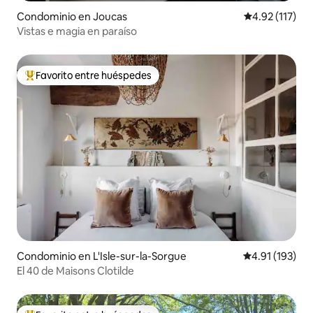
Condominio en Joucas
Calificación p
4.92 (117)
Vistas e magia en paraíso
Favorito entre huéspedes
De los mejores en Favorito entre huéspedes
Condominio en L'Isle-sur-la-Sorgue
Calificación p
4.91 (193)
El 40 de Maisons Clotilde