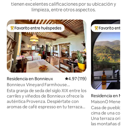
tienen excelentes calificaciones por su ubicación y
limpieza, entre otros aspectos.
Favorito entre huéspedes
Favorito entre
De los mejores en Favorito entre huéspedes
De los mejores en
Residencia en Bonnieux
Calificación promedio: 4.97 de 5
4.97 (119)
Bonnieux Vineyard Farmhouse
Hideaway - Se admiten mascotas
Esta granja de seda del siglo XIX entre los
Residencia en Mé
carriles y viñedos de Bonnieux ofrece la
auténtica Provenza. Despiértate con
MaisonO Menerbes
aromas de café espresso en tu terraza
Provenza
Casa de pueblo del
con vista a la vid, luego pasea para tomar
cima de una colina
croissants calientes mientras suenan las
Una terraza orienta
campanas. Las históricas paredes de
las montañas del 