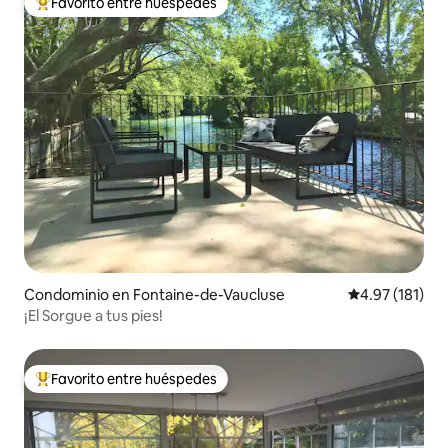
Favorito entre huéspedes
De los mejores en Favorito entre huéspedes
Condominio en Fontaine-de-Vaucluse
Calificación p
4.97 (181)
¡El Sorgue a tus pies!
Favorito entre huéspedes
De los mejores en Favorito entre huéspedes