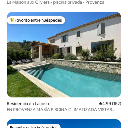
La Maison aux Oliviers - piscina privada - Provenza
Favorito entre huéspedes
De los mejores en Favorito entre huéspedes
Residencia en Lacoste
Calificación p
4.99 (152)
EN PROVENZA MASÍA PISCINA CLIMATIZADA VISTAS
LUBERON
Favorito entre huéspedes