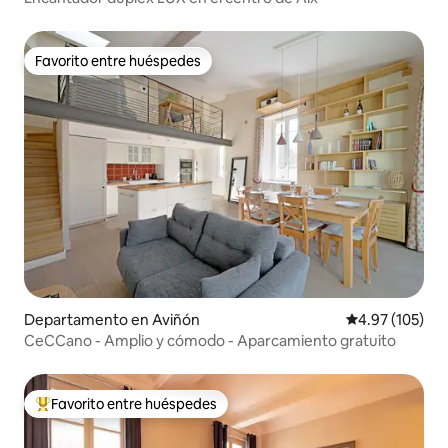
Favorito entre huéspedes
Favorito entre huéspedes
Departamento en Aviñón
Calificación p
4.97 (105)
CeCCano - Amplio y cómodo - Aparcamiento gratuito
Favorito entre huéspedes
De los mejores en Favorito entre huéspedes