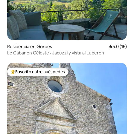
Residencia en Gordes
Calificación
5.0 (15)
Le Cabanon Céleste · Jacuzzi y vista al Luberon
Favorito entre huéspedes
De los mejores en Favorito entre huéspedes