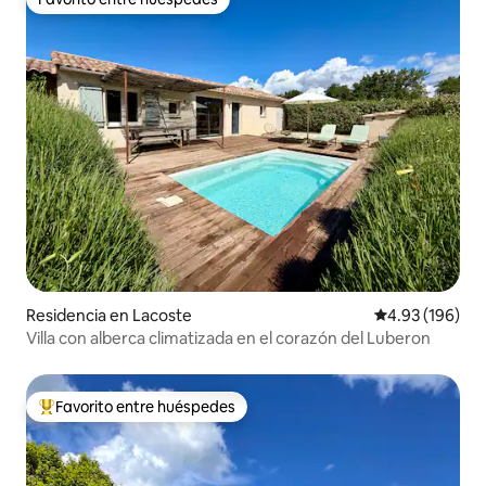
Favorito entre huéspedes
Residencia en Lacoste
Calificación pr
4.93 (196)
Villa con alberca climatizada en el corazón del Luberon
Favorito entre huéspedes
De los mejores en Favorito entre huéspedes