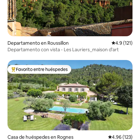
Departamento en Roussillon
Calificación 
4.9 (121)
Departamento con vista - Les Lauriers_maison d'art
Favorito entre huéspedes
De los mejores en Favorito entre huéspedes
Casa de huéspedes en Rognes
Calificación p
4.96 (123)