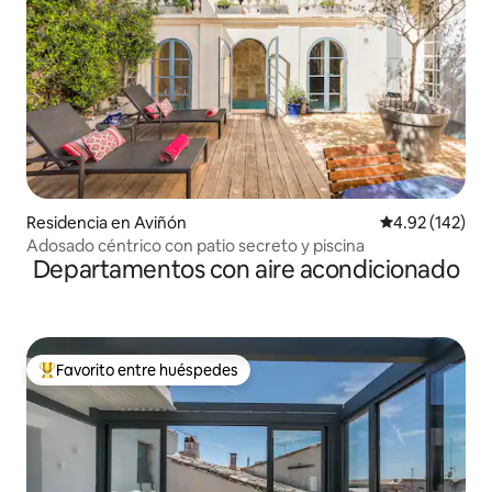
Residencia en Aviñón
Calificación p
4.92 (142)
Adosado céntrico con patio secreto y piscina
Departamentos con aire acondicionado
Favorito entre huéspedes
De los mejores en Favorito entre huéspedes