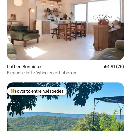
Loft en Bonnieux
Calificación 
4.91 (76)
Elegante loft rústico en el Luberon.
Favorito entre huéspedes
De los mejores en Favorito entre huéspedes