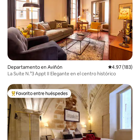
Departamento en Aviñón
Calificación p
4.97 (183)
La Suite N.°3 Appt II Elegante en el centro histórico
Favorito entre huéspedes
De los mejores en Favorito entre huéspedes