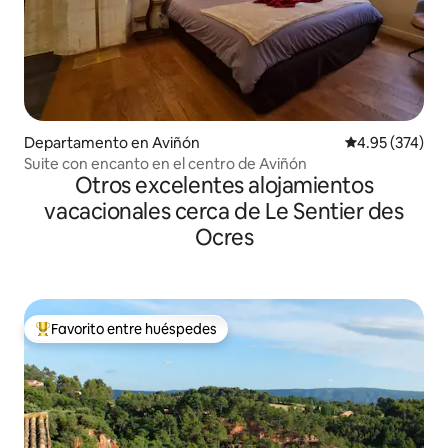
Departamento en Aviñón
Calificación pr
4.95 (374)
Suite con encanto en el centro de Aviñón
Otros excelentes alojamientos
vacacionales cerca de Le Sentier des
Ocres
Favorito entre huéspedes
De los mejores en Favorito entre huéspedes