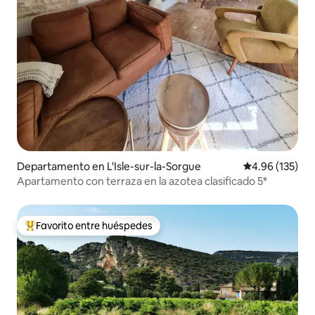
Departamento en L'Isle-sur-la-Sorgue
Calificación p
4.96 (135)
Apartamento con terraza en la azotea clasificado 5*
Favorito entre huéspedes
De los mejores en Favorito entre huéspedes