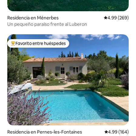
Residencia en Ménerbes
Calificación pr
4.99 (269)
Un pequeño paraíso frente al Luberon
Favorito entre huéspedes
De los mejores en Favorito entre huéspedes
Residencia en Pernes-les-Fontaines
Calificación pr
4.99 (164)