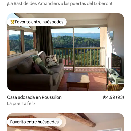
¡La Bastide des Amandiers a las puertas del Luberon!
Favorito entre huéspedes
De los mejores en Favorito entre huéspedes
Casa adosada en Roussillon
Calificación p
4.99 (93)
La puerta feliz
Favorito entre huéspedes
Favorito entre huéspedes