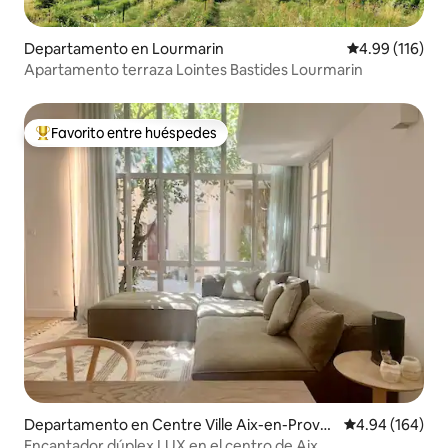
Departamento en Lourmarin
Calificación p
4.99 (116)
Apartamento terraza Lointes Bastides Lourmarin
Favorito entre huéspedes
De los mejores en Favorito entre huéspedes
Departamento en Centre Ville Aix-en-Prove
Calificación pr
4.94 (164)
nce
Encantador dúplex LUX en el centro de Aix