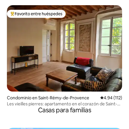
tranquilo, centro
Favorito entre huéspedes
De los mejores en Favorito entre huéspedes
Condominio en Saint-Rémy-de-Provence
Calificación p
4.94 (112)
Les vieilles pierres: apartamento en el corazón de Saint-
Casas para familias
Rémy