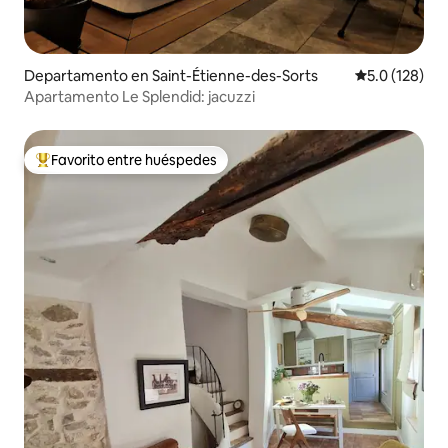
Departamento en Saint-Étienne-des-Sorts
Calificación 
5.0 (128)
Apartamento Le Splendid: jacuzzi
Favorito entre huéspedes
De los mejores en Favorito entre huéspedes