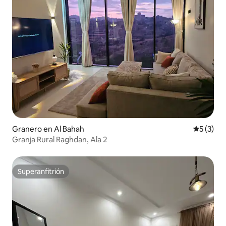
Granero en Al Bahah
Calificac
5 (3)
Granja Rural Raghdan, Ala 2
Superanfitrión
Superanfitrión