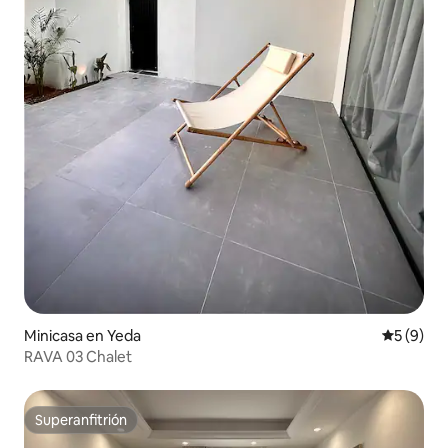
Minicasa en Yeda
Calificac
5 (9)
RAVA 03 Chalet
Superanfitrión
Superanfitrión