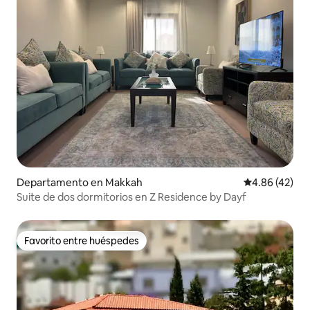
Departamento en Makkah
Calificación 
4.86 (42)
Suite de dos dormitorios en Z Residence by Dayf
Favorito entre huéspedes
Favorito entre huéspedes