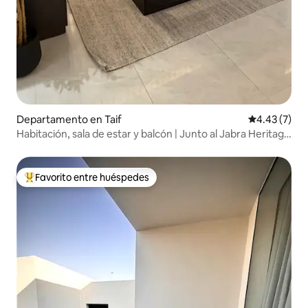
Departamento en Taif
Calificación
4.43 (7)
Habitación, sala de estar y balcón | Junto al Jabra Heritage
Palace
Favorito entre huéspedes
De los mejores en Favorito entre huéspedes