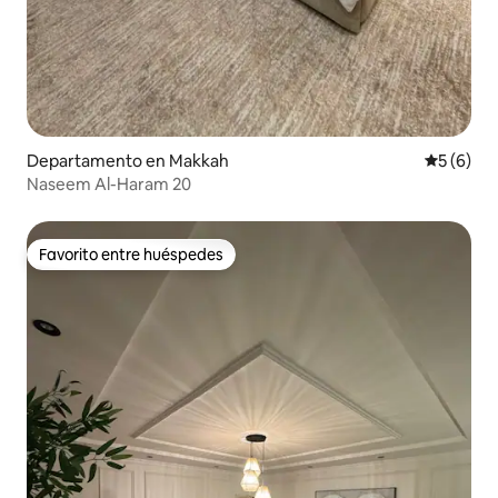
Departamento en Makkah
Calificac
5 (6)
Naseem Al-Haram 20
Favorito entre huéspedes
Favorito entre huéspedes