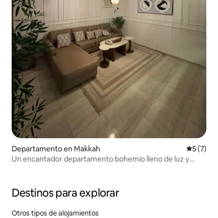
Departamento en Makkah
Calificac
5 (7)
Un encantador departamento bohemio lleno de luz y
comodidad
Destinos para explorar
Otros tipos de alojamientos