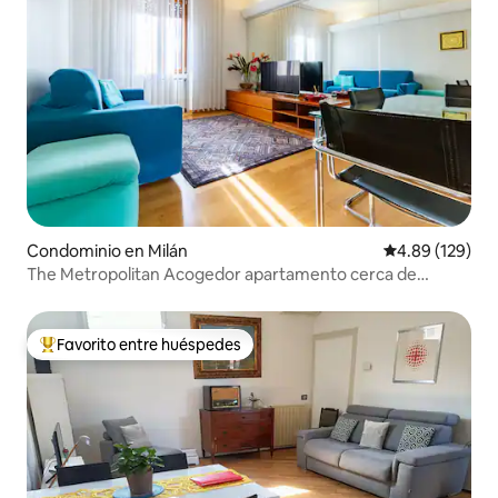
Condominio en Milán
Calificación pr
4.89 (129)
The Metropolitan Acogedor apartamento cerca de
DUOMO + WIFI
Favorito entre huéspedes
De los mejores en Favorito entre huéspedes