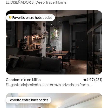
EL DISEÑADOR'S_Deep Travel Home
Favorito entre huéspedes
De los mejores en Favorito entre huéspedes
Condominio en Milán
Calificación p
4.97 (281)
Elegante alojamiento con terraza privada en Porta
Venezia
Favorito entre huéspedes
Favorito entre huéspedes