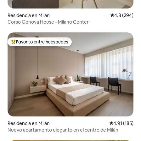
Residencia en Milán
Calificación p
4.8 (294)
Corso Genova House - Milano Center
Favorito entre huéspedes
De los mejores en Favorito entre huéspedes
Residencia en Milán
Calificación p
4.91 (185)
Nuevo apartamento elegante en el centro de Milán