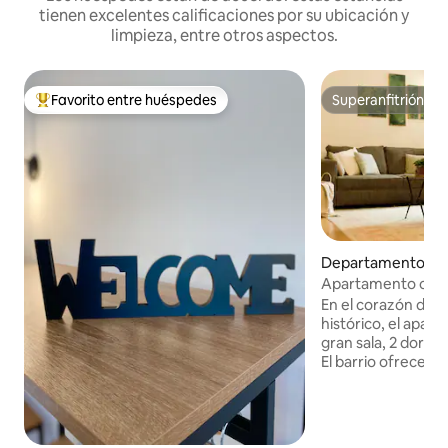
tienen excelentes calificaciones por su ubicación y
limpieza, entre otros aspectos.
Favorito entre huéspedes
Superanfitrión
De los mejores en Favorito entre huéspedes
Superanfitrión
Departamento en 
Apartamento con 
CORAZÓN de Milá
En el corazón de Mi
histórico, el apar
gran sala, 2 dormit
El barrio ofrece re
supermercados. «S
Mobiliario de dise
televisión y wifi. 
Porta Romana, el 