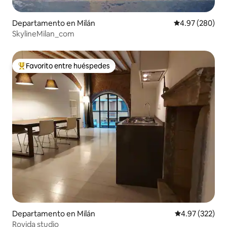
Departamento en Milán
Calificación pr
4.97 (280)
SkylineMilan_com
Favorito entre huéspedes
De los mejores en Favorito entre huéspedes
Departamento en Milán
Calificación pr
4.97 (322)
Rovida studio