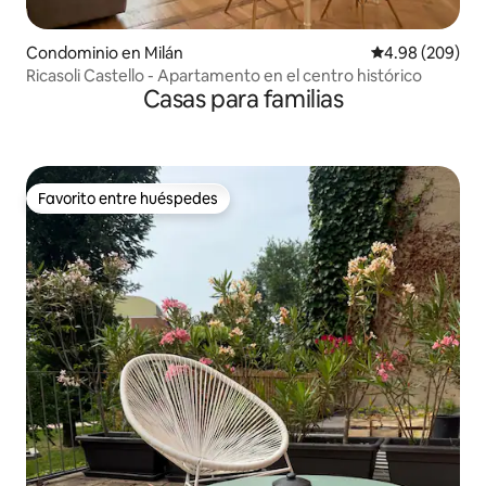
Condominio en Milán
Calificación pr
4.98 (209)
Ricasoli Castello - Apartamento en el centro histórico
Casas para familias
Favorito entre huéspedes
Favorito entre huéspedes