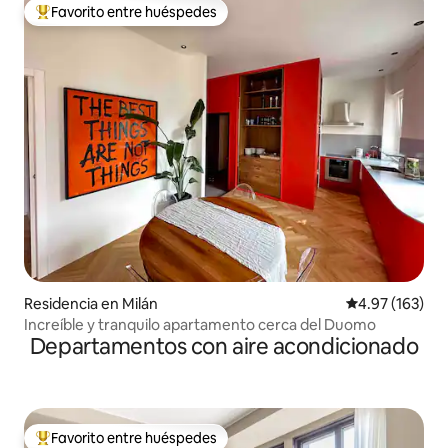
Favorito entre huéspedes
De los mejores en Favorito entre huéspedes
Residencia en Milán
Calificación p
4.97 (163)
Increíble y tranquilo apartamento cerca del Duomo
Departamentos con aire acondicionado
Favorito entre huéspedes
De los mejores en Favorito entre huéspedes