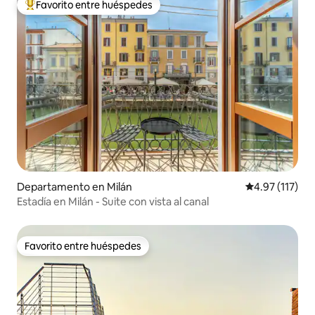
Favorito entre huéspedes
De los mejores en Favorito entre huéspedes
Departamento en Milán
Calificación p
4.97 (117)
Estadía en Milán - Suite con vista al canal
Favorito entre huéspedes
Favorito entre huéspedes