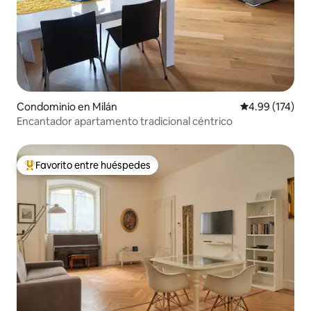
Condominio en Milán
Calificación p
4.99 (174)
Encantador apartamento tradicional céntrico
Favorito entre huéspedes
De los mejores en Favorito entre huéspedes