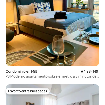
Condominio en Milán
Calificación pr
4.98 (149)
PS Moderno apartamento sobre el metro a 8 minutos del
Duomo
Favorito entre huéspedes
Favorito entre huéspedes