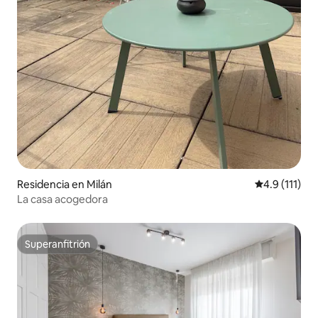
Residencia en Milán
Calificación 
4.9 (111)
La casa acogedora
Superanfitrión
Superanfitrión