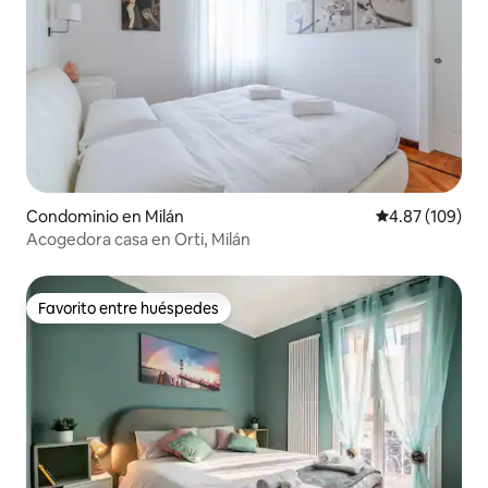
Condominio en Milán
Calificación pr
4.87 (109)
Acogedora casa en Orti, Milán
Favorito entre huéspedes
Favorito entre huéspedes