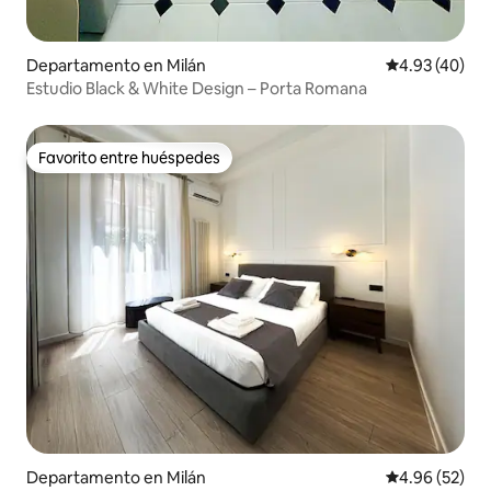
Departamento en Milán
Calificación 
4.93 (40)
Estudio Black & White Design – Porta Romana
Favorito entre huéspedes
Favorito entre huéspedes
Departamento en Milán
Calificación p
4.96 (52)