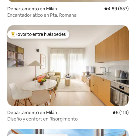
Departamento en Milán
Calificación pr
4.89 (657)
Encantador ático en Pta. Romana
Favorito entre huéspedes
De los mejores en Favorito entre huéspedes
Departamento en Milán
Calificació
5 (114)
Diseño y confort en Risorgimento