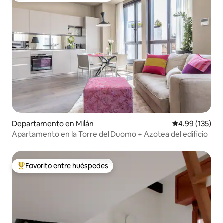
Departamento en Milán
Calificación p
4.99 (135)
Apartamento en la Torre del Duomo + Azotea del edificio
Favorito entre huéspedes
De los mejores en Favorito entre huéspedes