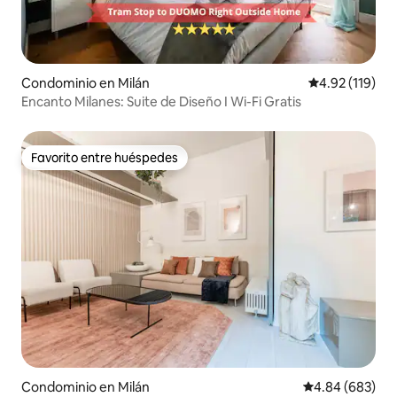
Condominio en Milán
Calificación p
4.92 (119)
Encanto Milanes: Suite de Diseño I Wi-Fi Gratis
Favorito entre huéspedes
Favorito entre huéspedes
Condominio en Milán
Calificación pr
4.84 (683)