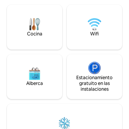
Agua CALIENTE - Cocina totalmente
Ubicada a pocos minutos de playas
equipada - Wi-Fi de alta velocidad - TV de
vírgenes y atracciones locales, esta
pantalla plana - Aire acondicionado -
serena villa combina relajación y
Detector de humo 
conveniencia, ofreciendo la base
Ubicación tranquil
perfecta para recuerdos familiares
atracciones
inolvidables.
Cocina
Wifi
Estacionamiento
Alberca
gratuito en las
instalaciones