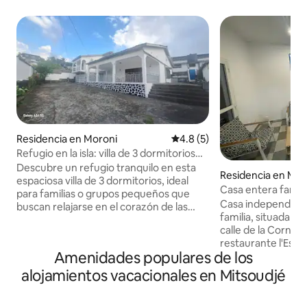
Residencia en Moroni
Calificación promedio: 4.8 de
4.8 (5)
Refugio en la isla: villa de 3 dormitorios
en Comoras
Descubre un refugio tranquilo en esta
Residencia en Mor
espaciosa villa de 3 dormitorios, ideal
Casa entera famili
para familias o grupos pequeños que
Casa independient
buscan relajarse en el corazón de las
familia, situada 
Comoras. Cuenta con un diseño de
calle de la Cornic
planta abierta con una sala de estar
restaurante l'Escal
luminosa y espaciosa, cocina equipada y
Amenidades populares de los
de imágenes médic
un acogedor comedor. Todas las
mercado de agricul
habitaciones están cuidadosamente
alojamientos vacacionales en Mitsoudjé
con terraza/jardí
amuebladas para mayor comodidad, lo
comidas al aire libre. Esta casa inclu
que garantiza noches de descanso.