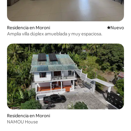
Residencia en Moroni
Nuevo aloj
Nuevo
Amplia villa dúplex amueblada y muy espaciosa.
Residencia en Moroni
NAMOU House