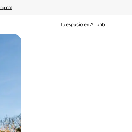
riginal
Tu espacio en Airbnb
ien tocando y deslizando la pantalla.