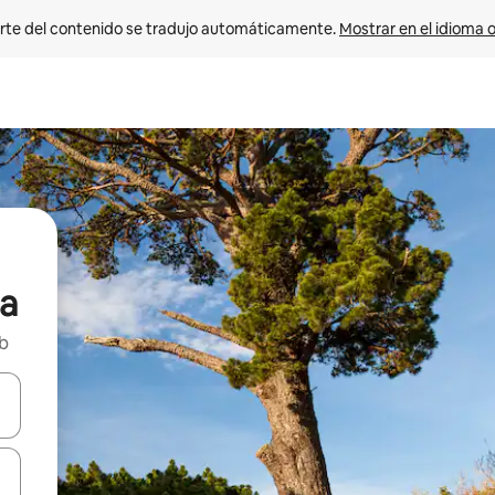
rte del contenido se tradujo automáticamente. 
Mostrar en el idioma o
a
nb
vegar usando las teclas de las flechas hacia arriba y hacia abajo, o b