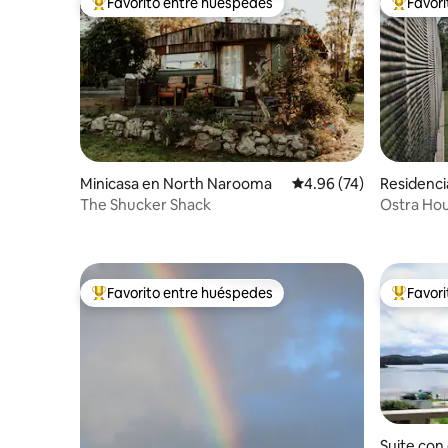
Favorito entre huéspedes
Favor
De los mejores en Favorito entre huéspedes
De los m
Minicasa en North Narooma
Calificación promedio:
4.96 (74)
Residenc
The Shucker Shack
Ostra Hou
Favorito entre huéspedes
Favor
De los mejores en Favorito entre huéspedes
De los m
Suite con