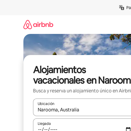
Ir
Pa
al
contenido
Alojamientos
vacacionales en Naroom
Busca y reserva un alojamiento único en Airb
Ubicación
Cuando los resultados estén disponibles, podrás na
Llegada