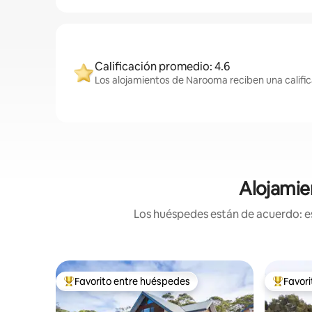
Calificación promedio: 4.6
Los alojamientos de Narooma reciben una califi
Alojamie
Los huéspedes están de acuerdo: es
Favorito entre huéspedes
Favor
De los mejores en Favorito entre huéspedes
De los m