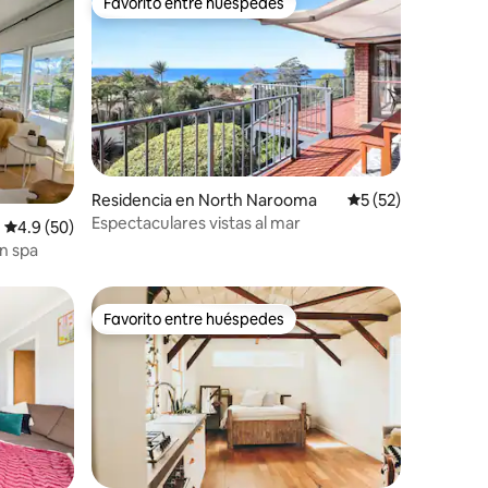
Favorito entre huéspedes
Favorito entre huéspedes
iones
Residencia en North Narooma
Calificación prome
5 (52)
Espectaculares vistas al mar
Calificación promedio: 4.9 de 5; 50 evaluaciones
4.9 (50)
on spa
Favorito entre huéspedes
Favorito entre huéspedes
iones