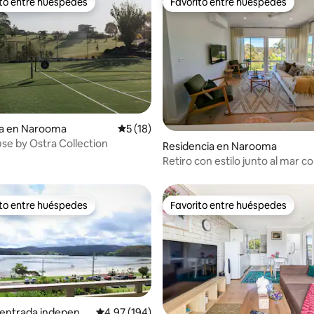
ito entre huéspedes
Favorito entre huéspedes
ejores en Favorito entre huéspedes
Favorito entre huéspedes
 4.96 de 5; 74 evaluaciones
ia en Narooma
Calificación promedio: 5 de 5; 18 evaluac
5 (18)
se by Ostra Collection
Residencia en Narooma
Retiro con estilo junto al mar c
ito entre huéspedes
Favorito entre huéspedes
ejores en Favorito entre huéspedes
Favorito entre huéspedes
 entrada independi
Calificación promedio: 4.97 de 5; 194 evaluac
4.97 (194)