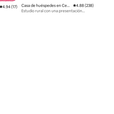
Casa de huéspedes en Cent
Calificación promedio: 
4.88 (238)
Calificación promedio: 4.94 de 5; 17 evaluaciones
4.94 (17)
ral Tilba
Estudio rural con una presentación
impresionante cerca de las playas