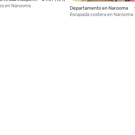
Narooma
nes en Narooma
Departamento en Narooma
Escapada costera en Narooma