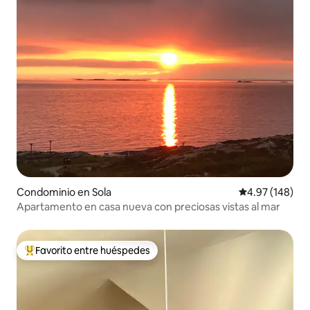
Condominio en Sola
Calificación pr
4.97 (148)
Apartamento en casa nueva con preciosas vistas al mar
Favorito entre huéspedes
De los mejores en Favorito entre huéspedes