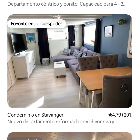
Departamento céntrico y bonito. Capacidad para 4 - 2
dormitorios
Favorito entre huéspedes
Favorito entre huéspedes
Condominio en Stavanger
Calificación p
4.79 (201)
Nuevo departamento reformado con chimenea y
calefacción por suelo radiante