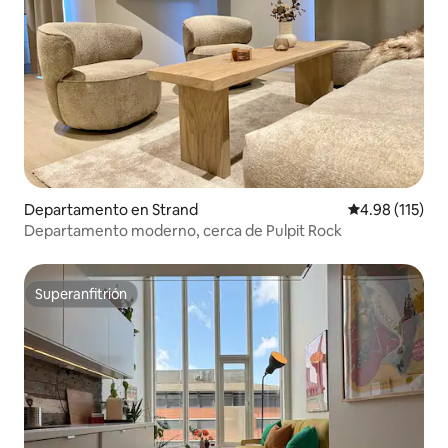
Departamento en Strand
Calificación p
4.98 (115)
Departamento moderno, cerca de Pulpit Rock
Superanfitrión
Superanfitrión