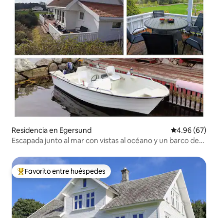
Residencia en Egersund
Calificación p
4.96 (67)
Escapada junto al mar con vistas al océano y un barco de
pesca
Favorito entre huéspedes
De los mejores en Favorito entre huéspedes