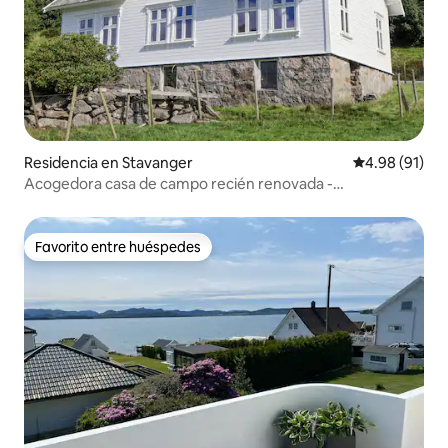
Residencia en Stavanger
Calificación 
4.98 (91)
Acogedora casa de campo recién renovada -
Departamento 1
Favorito entre huéspedes
Favorito entre huéspedes