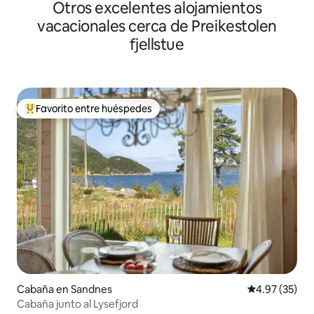
Otros excelentes alojamientos
vacacionales cerca de Preikestolen
fjellstue
Favorito entre huéspedes
De los mejores en Favorito entre huéspedes
Cabaña en Sandnes
Calificación 
4.97 (35)
Cabaña junto al Lysefjord