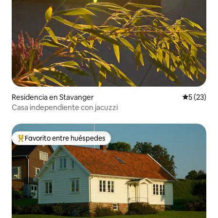
Residencia en Stavanger
Calificaci
5 (23)
Casa independiente con jacuzzi
Favorito entre huéspedes
De los mejores en Favorito entre huéspedes