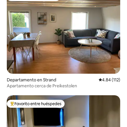
Departamento en Strand
Calificación p
4.84 (112)
Apartamento cerca de Preikestolen
Favorito entre huéspedes
De los mejores en Favorito entre huéspedes