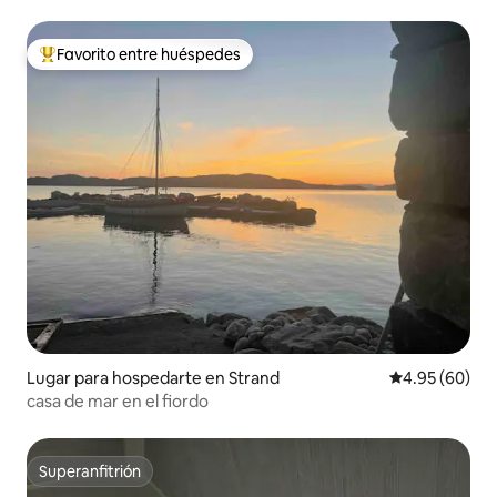
Favorito entre huéspedes
De los mejores en Favorito entre huéspedes
Lugar para hospedarte en Strand
Calificación p
4.95 (60)
casa de mar en el fiordo
Superanfitrión
Superanfitrión