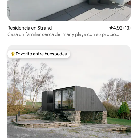
Residencia en Strand
Calificación 
4.92 (13)
Casa unifamiliar cerca del mar y playa con su propio
embarcadero
Favorito entre huéspedes
De los mejores en Favorito entre huéspedes