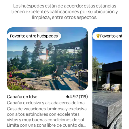
Los huéspedes están de acuerdo: estas estancias
tienen excelentes calificaciones por su ubicación y
limpieza, entre otros aspectos.
Favorito entre huéspedes
Favorito entre
Favorito entre huéspedes
De los mejores en
Cabaña en Idse
Calificación promedio: 4.97 de 5
4.97 (119)
Cabaña exclusiva y aislada cerca del mar
y de Preikestolen
Casa de vacaciones luminosa y exclusiva
con altos estándares con excelentes
vistas y muy buenas condiciones de sol.
Limita con una zona libre de cuento de