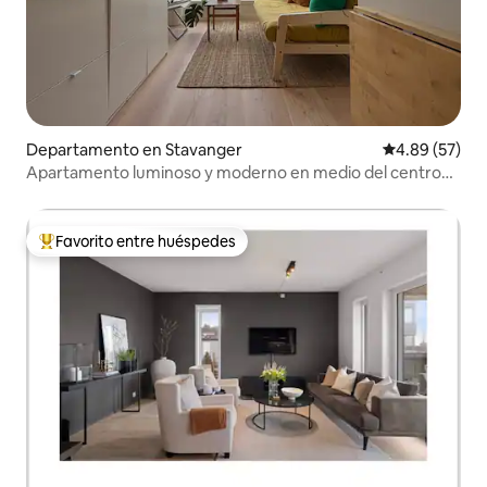
Departamento en Stavanger
Calificación p
4.89 (57)
Apartamento luminoso y moderno en medio del centro
de Stavanger
Favorito entre huéspedes
De los mejores en Favorito entre huéspedes