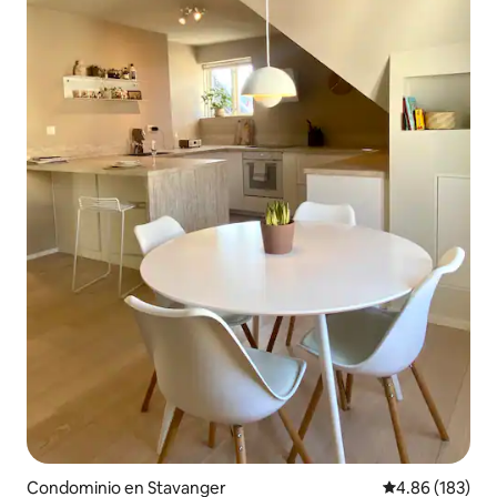
Condominio en Stavanger
Calificación pr
4.86 (183)