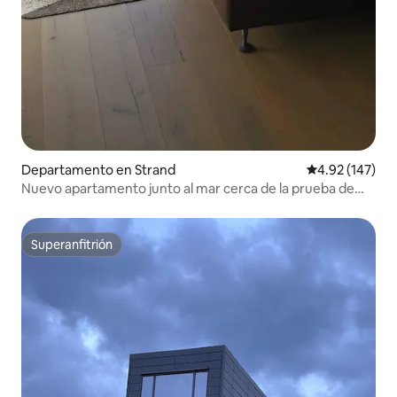
Departamento en Strand
Calificación p
4.92 (147)
Nuevo apartamento junto al mar cerca de la prueba de
Pulpit Rock.
Superanfitrión
Superanfitrión