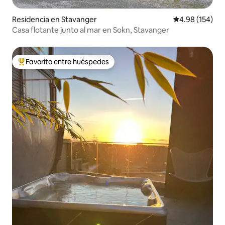
Residencia en Stavanger
Calificación pr
4.98 (154)
Casa flotante junto al mar en Sokn, Stavanger
Favorito entre huéspedes
De los mejores en Favorito entre huéspedes