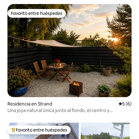
Favorito entre huéspedes
Favorito entre huéspedes
Residencia en Strand
Calificac
5 (6)
Una joya natural única junto al fiordo, el centro y
Preikestolen
Favorito entre huéspedes
De los mejores en Favorito entre huéspedes