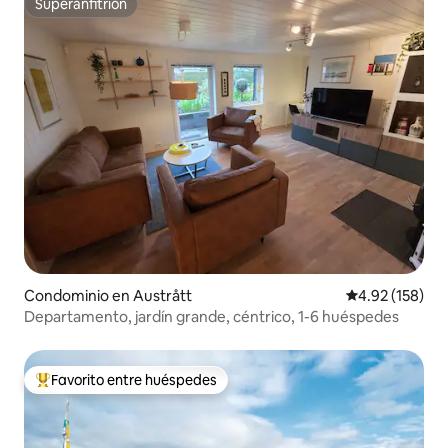
Superanfitrión
Superanfitrión
Condominio en Austrått
Calificación p
4.92 (158)
Departamento, jardín grande, céntrico, 1-6 huéspedes
Favorito entre huéspedes
De los mejores en Favorito entre huéspedes