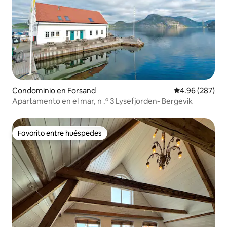
Condominio en Forsand
Calificación pr
4.96 (287)
Apartamento en el mar, n .º 3 Lysefjorden- Bergevik
Favorito entre huéspedes
Favorito entre huéspedes