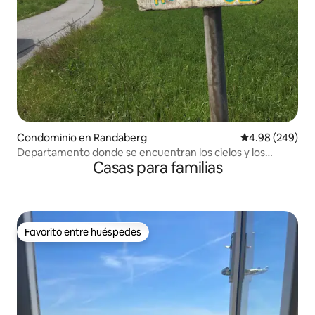
Condominio en Randaberg
Calificación pr
4.98 (249)
Departamento donde se encuentran los cielos y los
Casas para familias
océanos
Favorito entre huéspedes
Favorito entre huéspedes