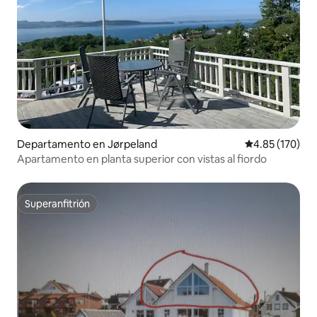
Departamento en Jørpeland
Calificación p
4.85 (170)
Apartamento en planta superior con vistas al fiordo
Superanfitrión
Superanfitrión