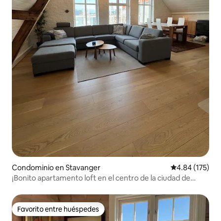
Condominio en Stavanger
Calificación p
4.84 (175)
¡Bonito apartamento loft en el centro de la ciudad de
Stavanger!
Favorito entre huéspedes
Favorito entre huéspedes