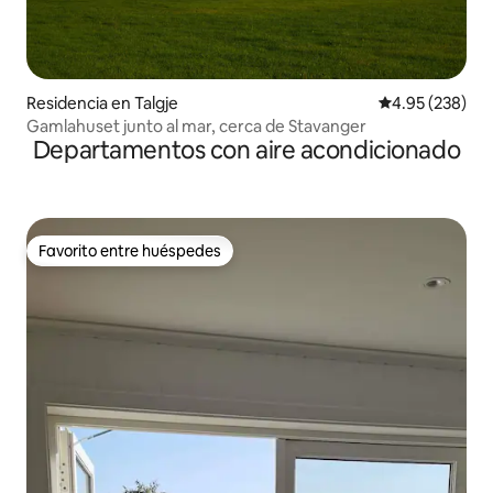
Residencia en Talgje
Calificación pr
4.95 (238)
Gamlahuset junto al mar, cerca de Stavanger
Departamentos con aire acondicionado
Favorito entre huéspedes
Favorito entre huéspedes