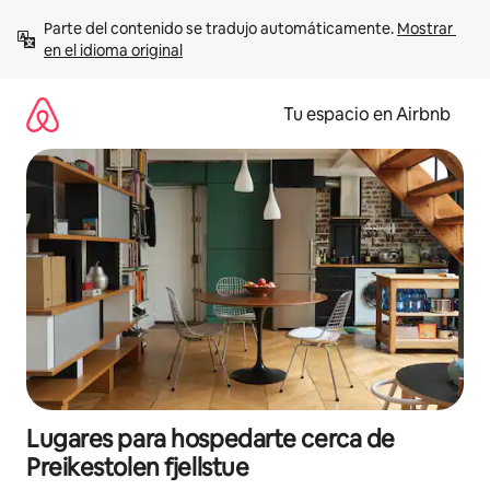
Ir
Parte del contenido se tradujo automáticamente. 
Mostrar 
al
en el idioma original
contenido
Tu espacio en Airbnb
Lugares para hospedarte cerca de
Preikestolen fjellstue