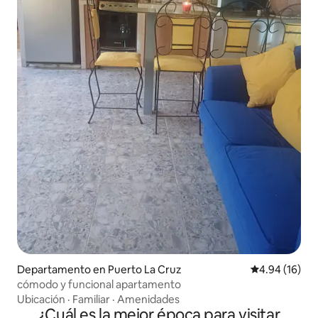
Departamento en Puerto La Cruz
Calificación 
4.94 (16)
cómodo y funcional apartamento
Ubicación
·
Familiar
·
Amenidades
¿Cuál es la mejor época para visitar