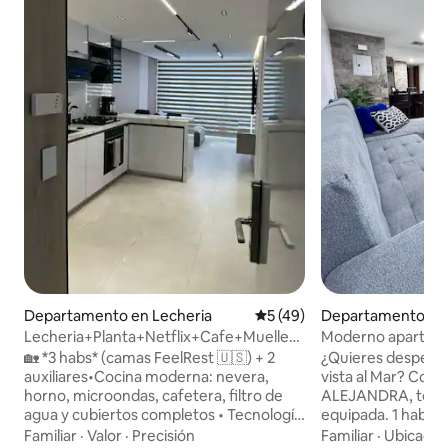
Departamento en Lecheria
Calificación promedio: 5 de 
5 (49)
Departamento en 
Lecheria+Planta+Netflix+Cafe+Muelle-
Moderno apartamen
Unidad de lujo
lechería
🏡 *3 habs* (camas FeelRest 🇺🇸) + 2
¿Quieres despert
auxiliares•Cocina moderna: nevera,
vista al Mar? Conjunto Residencial
horno, microondas, cafetera, filtro de
ALEJANDRA, te lo tiene
agua y cubiertos completos • Tecnología
equipada. 1 habita
total - Planta eléctrica 110V ⚡ - Sistema
cama King y baño 
Familiar
·
Valor
·
Precisión
Familiar
·
Ubicació