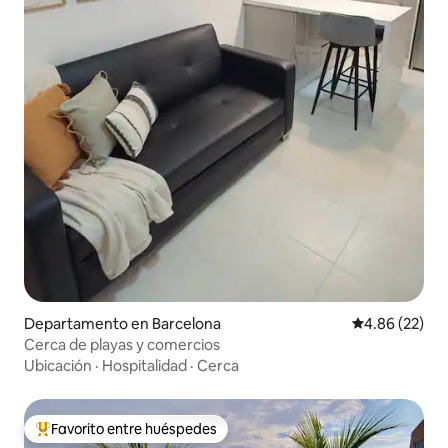
Departamento en Barcelona
Calificación p
4.86 (22)
Cerca de playas y comercios
Ubicación
·
Hospitalidad
·
Cerca
Favorito entre huéspedes
De los mejores en Favorito entre huéspedes