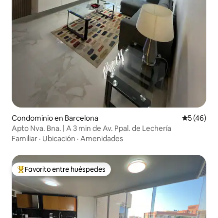
Condominio en Barcelona
Calificaci
5 (46)
Apto Nva. Bna. | A 3 min de Av. Ppal. de Lechería
Familiar
·
Ubicación
·
Amenidades
Favorito entre huéspedes
De los mejores en Favorito entre huéspedes