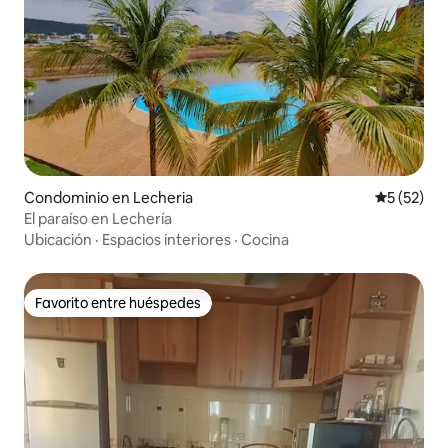
Condominio en Lecheria
Calificaci
5 (52)
El paraíso en Lechería
Ubicación
·
Espacios interiores
·
Cocina
Favorito entre huéspedes
Favorito entre huéspedes