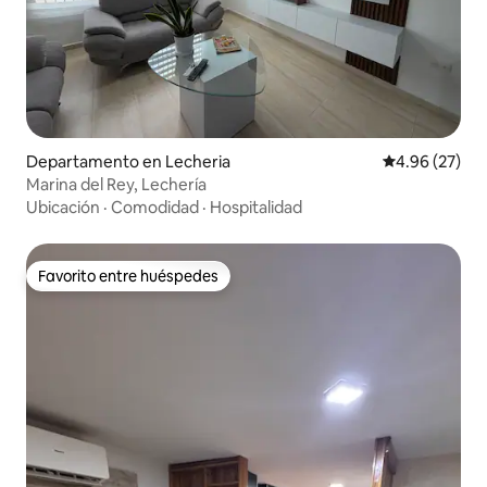
Departamento en Lecheria
Calificación p
4.96 (27)
Marina del Rey, Lechería
Ubicación
·
Comodidad
·
Hospitalidad
Favorito entre huéspedes
Favorito entre huéspedes