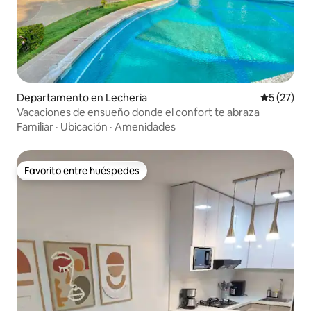
Departamento en Lecheria
Calificaci
5 (27)
Vacaciones de ensueño donde el confort te abraza
Familiar
·
Ubicación
·
Amenidades
Favorito entre huéspedes
Favorito entre huéspedes