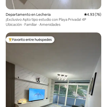
Departamento en Lecheria
Calificación p
4.93 (76)
¡Exclusivo Apto tipo estudio con Playa Privada! 4P
Ubicación
·
Familiar
·
Amenidades
Favorito entre huéspedes
De los mejores en Favorito entre huéspedes