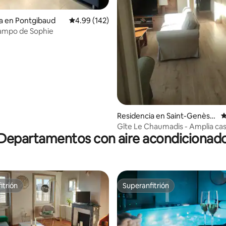
a en Pontgibaud
Calificación promedio: 4.99 de 5; 142 evaluac
4.99 (142)
campo de Sophie
4.97 de 5; 111 evaluaciones
Residencia en Saint-Genès-
C
Champanelle
Gîte Le Chaumadis - Amplia ca
Departamentos con aire acondicionad
pueblo
itrión
Superanfitrión
itrión
Superanfitrión