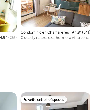
Condominio en Chamalières
Calificación promedio:
4.91 (541)
Ciudad y naturaleza, hermosa vista con
alificación promedio: 4.94 de 5; 255 evaluaciones
4.94 (255)
piscina
iones
Favorito entre huéspedes
re huéspedes
Favorito entre huéspedes