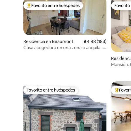
Favorito entre huéspedes
Favorito
De los mejores en Favorito entre huéspedes
Favorito
Residencia en Beaumont
Calificación promedio: 
4.98 (183)
Casa acogedora en una zona tranquila -
Jardín - Estacionamiento - Aire
Residenci
acondicionado
and
Mansión: E
Favorito entre huéspedes
Favor
Favorito entre huéspedes
De los m