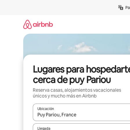
Ir
Pa
al
contenido
Lugares para hospedart
cerca de puy Pariou
Reserva casas, alojamientos vacacionales
únicos y mucho más en Airbnb
Ubicación
Cuando los resultados estén disponibles, podrás na
Llegada