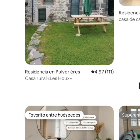
Residenci
casa de 
Residencia en Pulvérières
Calificación promedio: 
4.97 (111)
Casa rural «Les Houx»
Favorito entre huéspedes
Superanf
Favorito entre huéspedes
Superanf