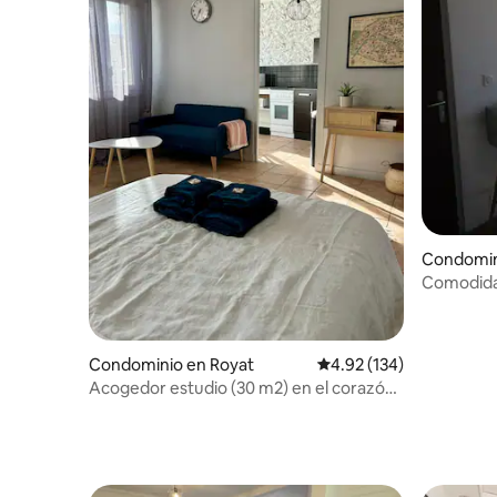
Condomin
errand
Comodidad
Condominio en Royat
Calificación promedio: 
4.92 (134)
Acogedor estudio (30 m2) en el corazón
de las Termas