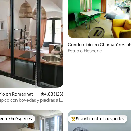
Condominio en Chamalières
C
4.88 de 5; 267 evaluaciones
Estudio Hesperie
io en Romagnat
Calificación promedio: 4.83 de 5; 125 evaluac
4.83 (125)
ípico con bóvedas y piedras a la
 entre huéspedes
Favorito entre huéspedes
 entre huéspedes
De los mejores en Favorito ent