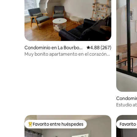
Condominio en La Bourboul
Calificación promedio: 
4.88 (267)
e
Muy bonito apartamento en el corazón
de la Bourboule
Condomin
Estudio at
vista
Favorito entre huéspedes
Favorito
De los mejores en Favorito entre huéspedes
Favorito