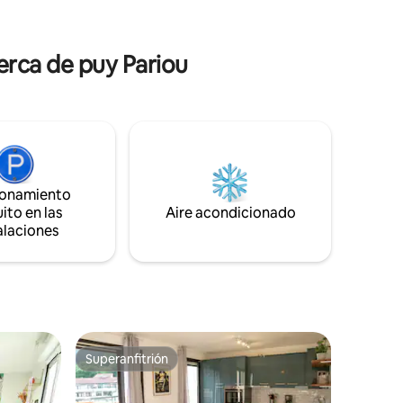
os extras
sorprenderemos ... ¡Besos, besos!
 muchas
erca de puy Pariou
ionamiento
ito en las
Aire acondicionado
alaciones
Superanfitrión
re huéspedes
Superanfitrión