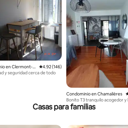
io en Clermont-F
Calificación promedio: 4.92 de 5; 146 evaluac
4.92 (146)
 y seguridad cerca de todo
4.92 de 5; 134 evaluaciones
Condominio en Chamalières
C
Bonito T3 tranquilo acogedor y
Casas para familias
WiFi-parking privado