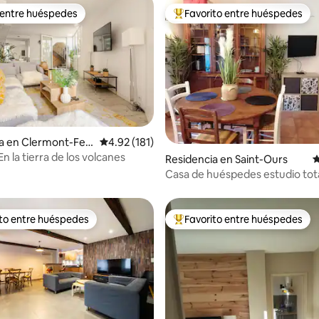
 entre huéspedes
Favorito entre huéspedes
 entre huéspedes
De los mejores en Favorito ent
4.98 de 5; 183 evaluaciones
a en Clermont-Ferr
Calificación promedio: 4.92 de 5; 181 evaluac
4.92 (181)
n la tierra de los volcanes
Residencia en Saint-Ours
C
Casa de huéspedes estudio to
equipado 4 personas
ito entre huéspedes
Favorito entre huéspedes
ejores en Favorito entre huéspedes
De los mejores en Favorito ent