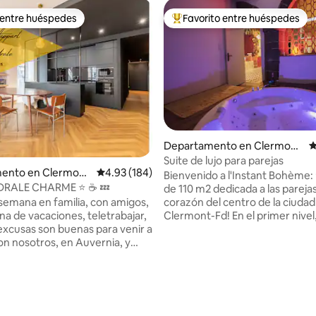
 entre huéspedes
Favorito entre huéspedes
 entre huéspedes
De los mejores en Favorito ent
Departamento en Clermont
C
-Ferrand
Suite de lujo para parejas
ento en Clermont
Calificación promedio: 4.93 de 5; 184 evaluac
4.93 (184)
Bienvenido a l'Instant Bohème: 
DRALE CHARME ⭐ ☕ 💤
de 110 m2 dedicada a las parejas
corazón del centro de la ciudad
 semana en familia, con amigos,
Clermont-Fd! En el primer nivel,
a de vacaciones, teletrabajar,
incluye una zona de relajación 
 excusas son buenas para venir a
hidromasaje, una cama volcánic
con nosotros, en Auvernia, y
escenario, una cocina totalme
samente en pleno centro de la
equipada y una zona de ducha 
ermont-Ferrand. (Plaza de
4.91 de 5; 239 evaluaciones
efecto lluvia. Un segundo nivel
00 metros / plazas de
a los placeres con columpio, cr
 de pago cerca) Nos hemos
Andrés, sofá tántrico.. Para dis
 por renovar estas antiguas