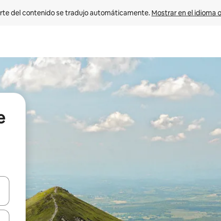
rte del contenido se tradujo automáticamente. 
Mostrar en el idioma o
e
vegar usando las teclas de las flechas hacia arriba y hacia abajo, o b