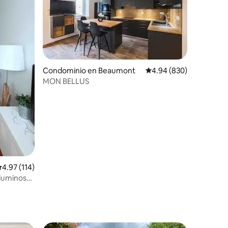
Condominio en Beaumont
Calificación promedio: 
4.94 (830)
MON BELLUS
iones
alificación promedio: 4.97 de 5; 114 evaluaciones
4.97 (114)
 luminoso