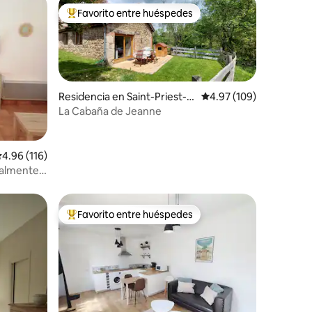
Favorito entre huéspedes
re huéspedes
De los mejores en Favorito entre huéspedes
Residencia en Saint-Priest-d
Calificación promedio: 
4.97 (109)
es-Champs
La Cabaña de Jeanne
iones
alificación promedio: 4.96 de 5; 116 evaluaciones
4.96 (116)
talmente
Favorito entre huéspedes
re huéspedes
De los mejores en Favorito entre huéspedes