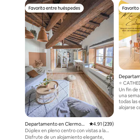
Favorito entre huéspedes
Favorito
Favorito entre huéspedes
Favorito
Departam
-Ferrand
⭐ CATHE
Un fin de
una seman
todas las
alojarse 
más preci
ciudad de Cl
Departamento en Clermont
Calificación promedio: 
4.91 (239)
Jaude a 2
-Ferrand
Dúplex en pleno centro con vistas a la
aparcamiento
catedral, clasificado 3*
Disfrute de un alojamiento elegante,
esforzado