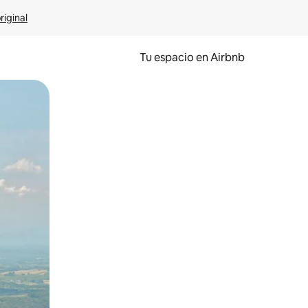
riginal
Tu espacio en Airbnb
ien tocando y deslizando la pantalla.