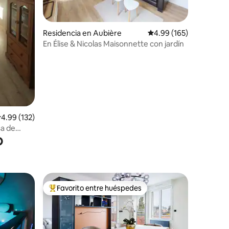
iones
Residencia en Aubière
Calificación promedio: 
4.99 (165)
En Élise & Nicolas Maisonnette con jardín
alificación promedio: 4.99 de 5; 132 evaluaciones
4.99 (132)
sa de
o
Favorito entre huéspedes
De los mejores en Favorito entre huéspedes