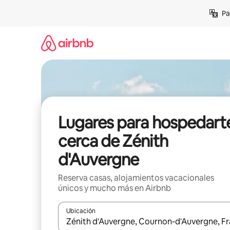
Ir
Pa
al
contenido
Lugares para hospedart
cerca de Zénith
d'Auvergne
Reserva casas, alojamientos vacacionales
únicos y mucho más en Airbnb
Ubicación
Cuando los resultados estén disponibles, podrás na