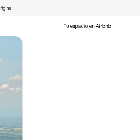
riginal
Tu espacio en Airbnb
ien tocando y deslizando la pantalla.