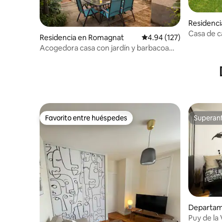
Residenc
Casa de c
Residencia en Romagnat
Calificación promedio: 
4.94 (127)
Auvernia 
Acogedora casa con jardín y barbacoa
cerca de Clermont
Favorito entre huéspedes
Superanf
Favorito entre huéspedes
Superanf
Departam
-Ferrand
Puy de la