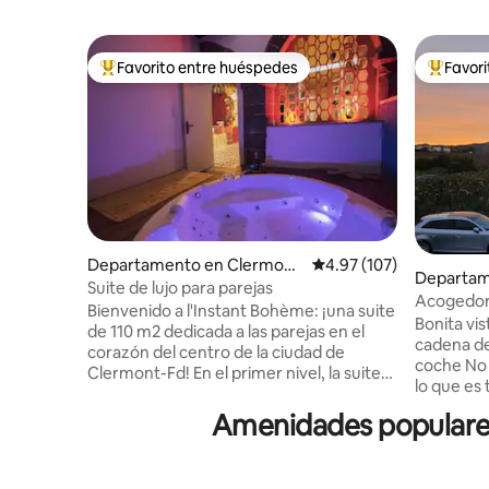
Favorito entre huéspedes
Favor
De los mejores en Favorito entre huéspedes
De los m
Departamento en Clermont
Calificación promedio: 
4.97 (107)
Departam
-Ferrand
Suite de lujo para parejas
e
Acogedor 
Bienvenido a l'Instant Bohème: ¡una suite
acondici
Bonita vista del Puy de Dôme y de la
de 110 m2 dedicada a las parejas en el
cadena de
corazón del centro de la ciudad de
coche No 
Clermont-Fd! En el primer nivel, la suite
lo que es tranquil
incluye una zona de relajación con
través de
hidromasaje, una cama volcánica, un
Amenidades populares
caracol (e
escenario, una cocina totalmente
propietaria. Ropa de cama 1
equipada y una zona de ducha con
Totalment
efecto lluvia. Un segundo nivel dedicado