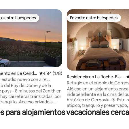
ito entre huéspedes
Favorito entre huéspedes
ejores en Favorito entre huéspedes
Favorito entre huéspedes
4.97 de 5; 107 evaluaciones
ento en Le Cendr
Calificación promedio: 4.94 de 5; 178 evaluac
4.94 (178)
Residencia en La Roche-Blan
C
estudio nuevo con aire
che
Refugio en el pueblo de Gergov
onado
Alójese en un alojamiento enca
 puys - 8 minutos del Zenith en
independiente en la cima del p
hay carreteras transitadas, por
histórico de Gergovia. ☀️ Este refugio
o. Acceso privado a
atípico, tranquilo y preservado
 una escalera exterior de
 para alojamientos vacacionales cerca
un acceso inmediato a las rutas
strecha) . Adosado a la
senderismo y a la meseta de Ge
60x200
que ofrece una vista panorámi
e equipado, con una terraza al
de Auvernia. 🌋 Un entorno ideal para