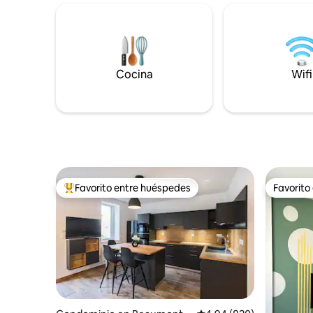
aire libre 
a los placeres con columpio, cruz de San
de dôme e
Andrés, sofá tántrico.. Para disfrutar aún
apartamento) Bomba de calo
más de su estancia, le ofrecemos extras
Toalla baj
como salida tardía, champán y muchas
incluida e
otras sorpresas.
limpieza
Cocina
Wifi
Favorito entre huéspedes
Favorito
De los mejores en Favorito entre huéspedes
Favorito