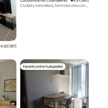
Condominio en Chamalières
Calificación promedio:
4.91 (541)
Ciudad y naturaleza, hermosa vista con
piscina
iones
alificación promedio: 4.93 de 5; 187 evaluaciones
4.93 (187)
Favorito entre huéspedes
re huéspedes
Favorito entre huéspedes