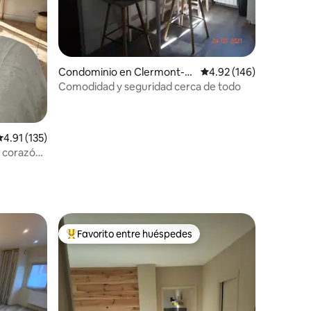
Condominio en Clermont-F
Calificación promedio: 
4.92 (146)
errand
Comodidad y seguridad cerca de todo
iones
alificación promedio: 4.91 de 5; 135 evaluaciones
4.91 (135)
l corazón
Favorito entre huéspedes
De los mejores en Favorito entre huéspedes