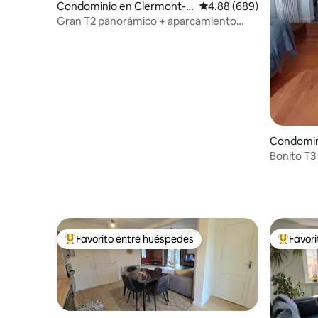
Condominio en Clermont-F
Calificación promedio: 4
4.88 (689)
errand
Gran T2 panorámico + aparcamiento
privado
Condomin
Bonito T3
WiFi-park
Favorito entre huéspedes
Favor
De los mejores en Favorito entre huéspedes
De los m