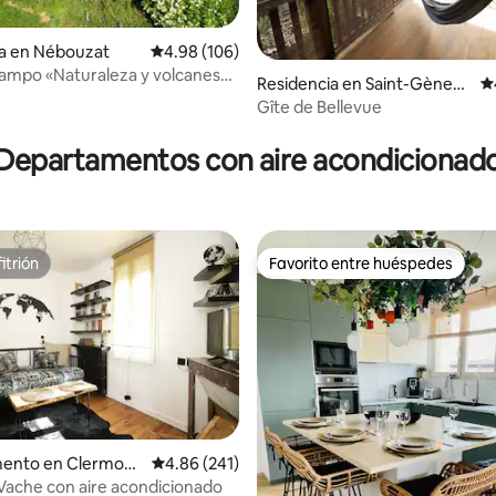
ia en Nébouzat
Calificación promedio: 4.98 de 5; 106 evaluac
4.98 (106)
ampo «Naturaleza y volcanes»
4.94 de 5; 127 evaluaciones
Residencia en Saint-Gènes-
Ca
Cadena de los Puys
Champanelle
Gîte de Bellevue
Departamentos con aire acondicionad
itrión
Favorito entre huéspedes
itrión
Favorito entre huéspedes
ento en Clermont
Calificación promedio: 4.86 de 5; 241 evaluac
4.86 (241)
 Vache con aire acondicionado