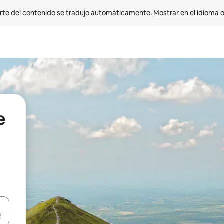
rte del contenido se tradujo automáticamente. 
Mostrar en el idioma o
e
vegar usando las teclas de las flechas hacia arriba y hacia abajo, o b