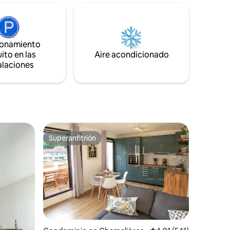
piedra, su ambiente acogedor y su
leza, sin
bonito patio arbolado. Situado en el
cios:
pueblo de Aubière, en un entorno
a
urbano, este tranquilo alojamiento es
nt-Ferrand
ideal para descubrir Clermont-Ferrand.
ionamiento
ibirlo ☺️
ito en las
Aire acondicionado
alaciones
Superanfitrión
Superanfitrión