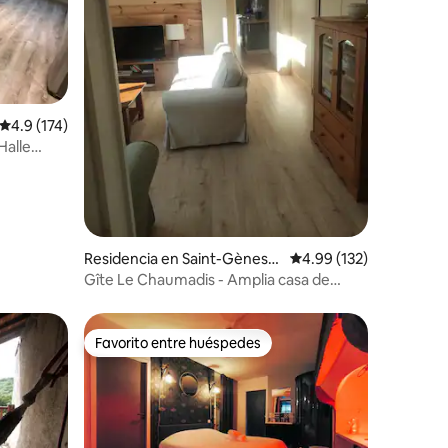
iones
Calificación promedio: 4.9 de 5; 174 evaluaciones
4.9 (174)
Halle
Residencia en Saint-Gènes-
Calificación promedio: 
4.99 (132)
Champanelle
Gîte Le Chaumadis - Amplia casa de
pueblo
Favorito entre huéspedes
Favorito entre huéspedes