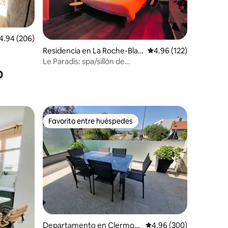
iones
lificación promedio: 4.94 de 5; 206 evaluaciones
4.94 (206)
Residencia en La Roche-Blan
Calificación promedio: 
4.96 (122)
che
Le Paradis: spa/sillón de
o
masaje/terraza/parking
Favorito entre huéspedes
Favorito entre huéspedes
iones
Departamento en Clermon
Calificación promedio: 
4.96 (300)