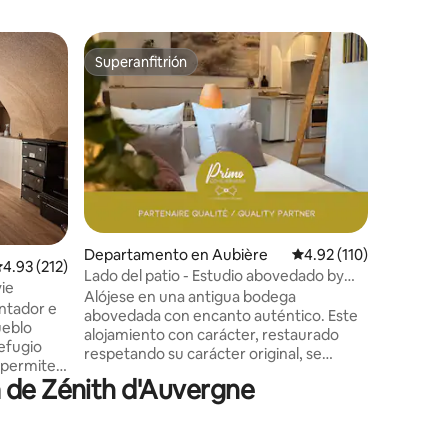
Residenc
Superanfitrión
Favor
Superanfitrión
De los 
En Élise 
Casa unif
independiente. C
renovado,
ofrece t
para una 
Dôme. Disfrute de Auvernia en el
corazón de 
pasos del
transport
iones
Departamento en Aubière
Calificación promedio:
4.92 (110)
alificación promedio: 4.93 de 5; 212 evaluaciones
4.93 (212)
Ferrand, 
Lado del patio - Estudio abovedado by
a las he
ie
Primo Conciergerie
Alójese en una antigua bodega
paseos en
ntador e
abovedada con encanto auténtico. Este
Auvernia
ueblo
alojamiento con carácter, restaurado
respetando su carácter original, se
, permite
encuentra en la planta baja de un antiguo
 de Zénith d'Auvergne
 de
edificio vitícola. Totalmente
rgovia,
independiente gracias a su entrada
ca de 360°
privada, le seducirá con sus bóvedas de