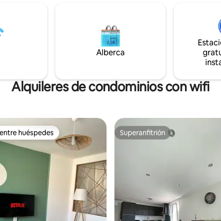
orientada al sur (la vista del puy
relajarse y disfrutar de la natura
s solo dentro del
dejar de estar cerca de los servi
r reversible.
Zénith d'Auvergne y acceso a l
o petición (gratis) Limpieza no
autopista a 5 minutos, Clermo
n el precio, no hay opciones de
Estac
cerca. Estaré encantado de rec
Alberca
gratu
inst
Alquileres de condominios con wifi
 entre huéspedes
Superanfitrión
 entre huéspedes
Superanfitrión