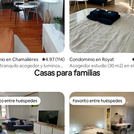
.88 de 5; 689 evaluaciones
io en Chamalières
Calificación promedio: 4.97 de 5; 114 evaluac
4.97 (114)
Condominio en Royat
C
 tranquilo acogedor y luminoso
Acogedor estudio (30 m2) en e
Casas para familias
ing privado
de las Termas
ito entre huéspedes
Favorito entre huéspedes
ejores en Favorito entre huéspedes
Favorito entre huéspedes