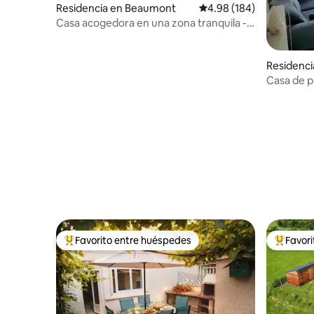
Residencia en Beaumont
Calificación promedio: 
4.98 (184)
Casa acogedora en una zona tranquila -
Jardín - Estacionamiento - Aire
acondicionado
Residenc
Casa de pu
acondici
Favorito entre huéspedes
Favor
De los mejores en Favorito entre huéspedes
De los m