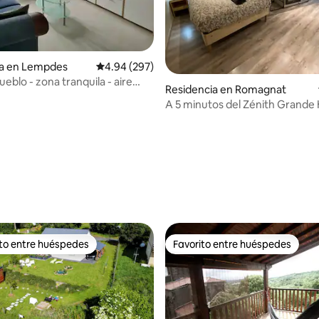
4.98 de 5; 184 evaluaciones
ia en Lempdes
Calificación promedio: 4.94 de 5; 297 evaluac
4.94 (297)
eblo - zona tranquila - aire
Residencia en Romagnat
onado
A 5 minutos del Zénith Grande 
d'Auvergne, junto a Gergovie
ito entre huéspedes
Favorito entre huéspedes
ejores en Favorito entre huéspedes
Favorito entre huéspedes