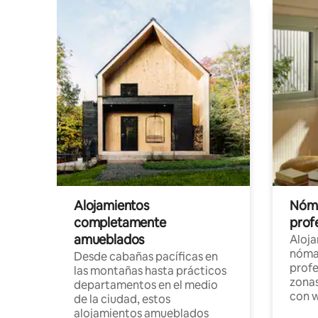
Alojamientos
Nóma
completamente
profe
amueblados
Aloj
nómad
Desde cabañas pacíficas en
profe
las montañas hasta prácticos
zonas
departamentos en el medio
con w
de la ciudad, estos
alojamientos amueblados