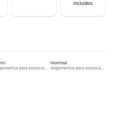
incluidos
ami
Montreal
Alojamientos para estancias largas
Alojamientos para estancias largas