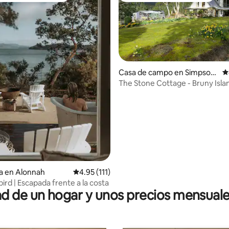
Casa de campo en Simpson
C
s Bay
The Stone Cottage - Bruny Isla
4.96 de 5; 510 evaluaciones
a en Alonnah
Calificación promedio: 4.95 de 5; 111 evaluac
4.95 (111)
ird | Escapada frente a la costa
 de un hogar y unos precios mensuale