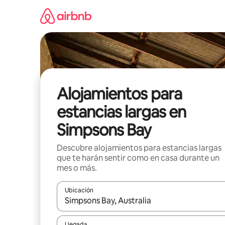
Ir
al
contenido
Alojamientos para
estancias largas en
Simpsons Bay
Descubre alojamientos para estancias largas
que te harán sentir como en casa durante un
mes o más.
Ubicación
Cuando los resultados estén disponibles, podrás na
Llegada