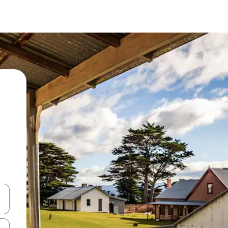
vegar usando las teclas de las flechas hacia arriba y hacia abajo, o b