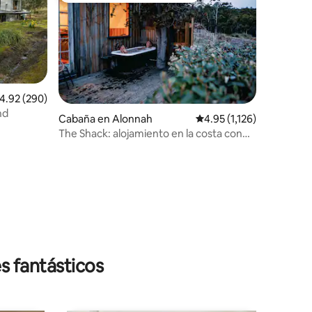
alificación promedio: 4.92 de 5; 290 evaluaciones
4.92 (290)
nd
Cabaña en Alonnah
Calificación promedio: 4
4.95 (1,126)
The Shack: alojamiento en la costa con
bañera exterior
iones
s fantásticos