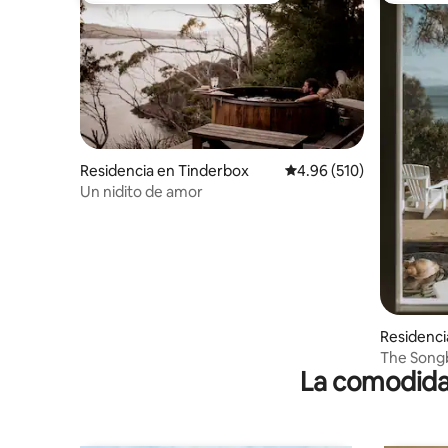
Residencia en Tinderbox
Calificación promedio: 
4.96 (510)
Un nidito de amor
Residenci
The Songb
La comodidad