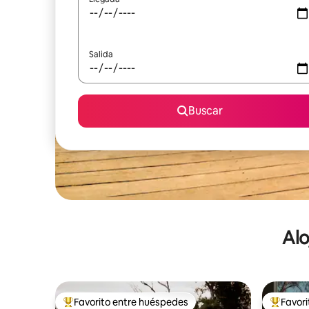
Salida
Buscar
Alo
Favorito entre huéspedes
Favor
De los mejores en Favorito entre huéspedes
De los m