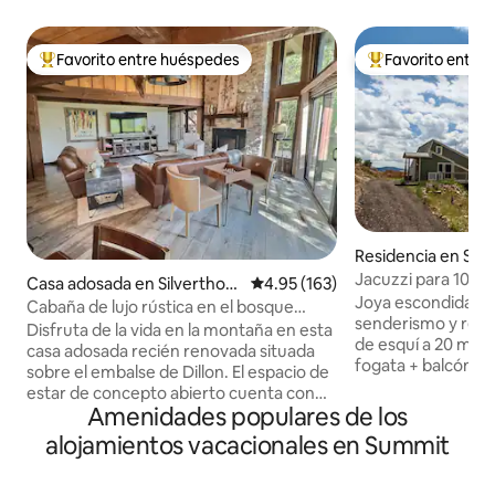
Favorito entre huéspedes
Favorito entre
De los mejores en Favorito entre huéspedes
De los mejores en
Residencia en Silv
Jacuzzi para 10 pe
Casa adosada en Silverthorn
Calificación promedio: 4.95 de 5
4.95 (163)
vistas | A pasos de
Joya escondida en 
e
Cabaña de lujo rústica en el bosque
secadora
senderismo y relajación ☞ 4 e
nacional
Disfruta de la vida en la montaña en esta
de esquí a 20 minu
casa adosada recién renovada situada
fogata + balcón p
sobre el embalse de Dillon. El espacio de
Trail justo detrás 
estar de concepto abierto cuenta con
+ cocina complet
Amenidades populares de los
una chimenea de gas y vistas a las
king + 1 futón + 
montañas. La cocina incluye
alojamientos vacacionales en Summit
Cerca del Raven Go
electrodomésticos de acero inoxidable,
Keystone River C
encimeras de granito, una isla grande y
mascotas. ✭ “Hermoso lugar, perfecto