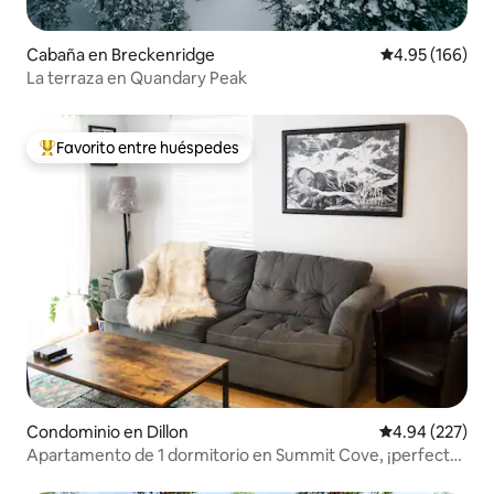
Cabaña en Breckenridge
Calificación pr
4.95 (166)
La terraza en Quandary Peak
Favorito entre huéspedes
De los mejores en Favorito entre huéspedes
Condominio en Dillon
Calificación pr
4.94 (227)
Apartamento de 1 dormitorio en Summit Cove, ¡perfecto
para todas las estaciones!