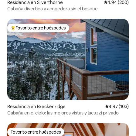
Residencia en Silverthorne
Calificación pr
4.94 (200)
Cabaña divertida y acogedora sin el bosque
Favorito entre huéspedes
De los mejores en Favorito entre huéspedes
Residencia en Breckenridge
Calificación p
4.97 (103)
Cabaña en el cielo: las mejores vistas y jacuzzi privado
Favorito entre huéspedes
Favorito entre huéspedes