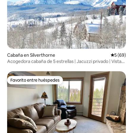
Cabaña en Silverthorne
Calificaci
5 (69)
Acogedora cabaña de 5 estrellas | Jacuzzi privado | Vistas
de 270°
Favorito entre huéspedes
Favorito entre huéspedes