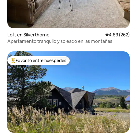
Loft en Silverthorne
Calificación pr
4.83 (262)
Apartamento tranquilo y soleado en las montañas
Favorito entre huéspedes
De los mejores en Favorito entre huéspedes