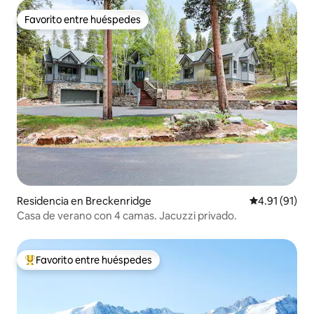
Favorito entre huéspedes
Favorito entre huéspedes
Residencia en Breckenridge
Calificación 
4.91 (91)
Casa de verano con 4 camas. Jacuzzi privado.
Favorito entre huéspedes
De los mejores en Favorito entre huéspedes