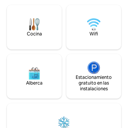
una mesa de comedor para seis. El loft
para grupos, ¡def
para dormir es uno de los favoritos de los
volveremos!” ✭ Interior ☞ renovado +
niños, ya que ofrece un divertido
TV inteligente ☞ 
escondite accesible por escalera. Sal por
autos en el lugar 
la puerta hacia kilómetros de senderos
al aire libre (entr
para caminar y andar en bicicleta por el
jacuzzi) ☞ Cerca d
Bosque Nacional. Mantén tu vehículo
Cocina
Wifi
tiendas
libre de nieve en el garaje climatizado
para dos autos.
Estacionamiento
Alberca
gratuito en las
instalaciones