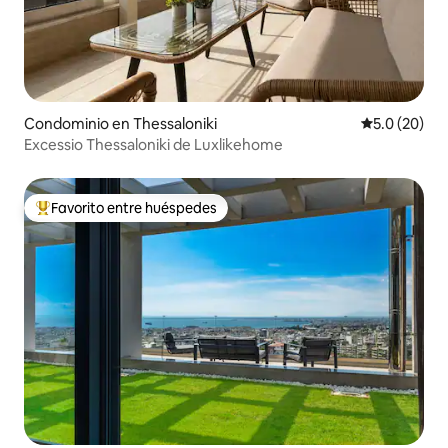
Condominio en Thessaloniki
Calificación
5.0 (20)
Excessio Thessaloniki de Luxlikehome
Favorito entre huéspedes
De los mejores en Favorito entre huéspedes