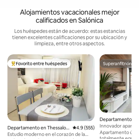
Alojamientos vacacionales mejor
calificados en Salónica
Los huéspedes están de acuerdo: estas estancias
tienen excelentes calificaciones por su ubicación y
limpieza, entre otros aspectos.
Favorito entre huéspedes
Superanfitrión
De los mejores en Favorito entre huéspedes
Superanfitrión
Departamento en 
niki
Innovador apartam
Departamento en Thessaloni
Calificación promedio: 4.9 de 5
4.9 (555)
en Ladadika.
Apartamento único
ki
Estudio moderno en el corazón de la
totalmente equipa