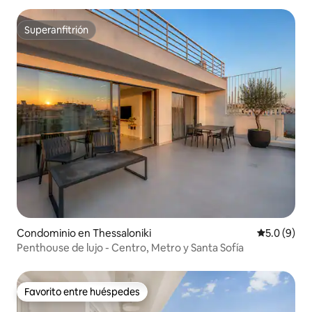
Superanfitrión
Superanfitrión
Condominio en Thessaloniki
Calificació
5.0 (9)
Penthouse de lujo - Centro, Metro y Santa Sofía
Favorito entre huéspedes
Favorito entre huéspedes