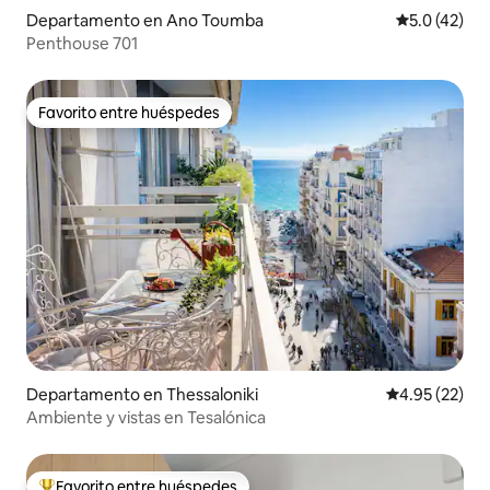
Departamento en Ano Toumba
Calificación
5.0 (42)
Penthouse 701
Favorito entre huéspedes
Favorito entre huéspedes
Departamento en Thessaloniki
Calificación 
4.95 (22)
Ambiente y vistas en Tesalónica
Favorito entre huéspedes