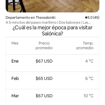
Departamento en Thessaloniki
Calificación
5.0 (45)
A 5 minutos del paseo marítimo | Dos balcones | Las
¿Cuál es la mejor época para visitar
mejores cafeterías
Salónica?
Mes
Precio
Temp.
promedio
promedio
Ene
$67 USD
4 °C
Feb
$65 USD
6 °C
Mar
$67 USD
10 °C