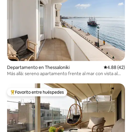
Departamento en Thessaloniki
Calificación 
4.88 (42)
Más allá: sereno apartamento frente al mar con vista al
mar.
Favorito entre huéspedes
De los mejores en Favorito entre huéspedes