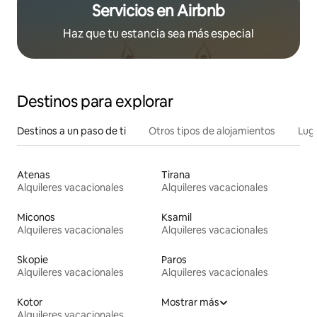
Servicios en Airbnb
Haz que tu estancia sea más especial
Destinos para explorar
Destinos a un paso de ti
Otros tipos de alojamientos
Lug
Atenas
Tirana
Alquileres vacacionales
Alquileres vacacionales
Miconos
Ksamil
Alquileres vacacionales
Alquileres vacacionales
Skopie
Paros
Alquileres vacacionales
Alquileres vacacionales
Kotor
Mostrar más
Alquileres vacacionales