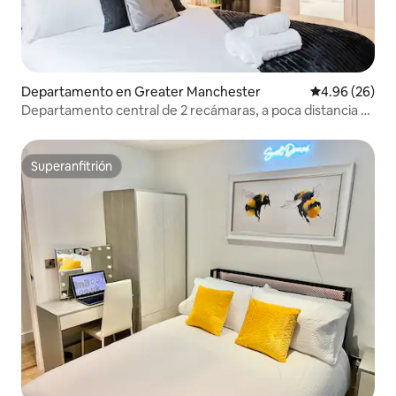
Departamento en Greater Manchester
Calificación p
4.96 (26)
Departamento central de 2 recámaras, a poca distancia a
pie de Chinatown y los cines
Superanfitrión
Superanfitrión