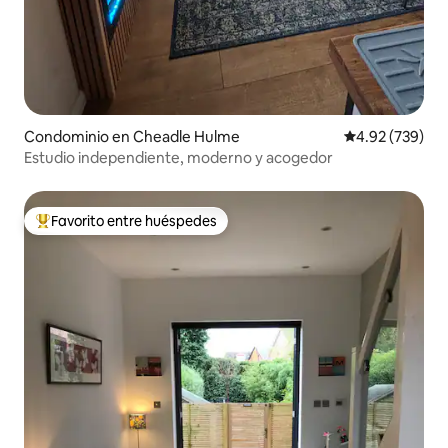
Condominio en Cheadle Hulme
Calificación pr
4.92 (739)
Estudio independiente, moderno y acogedor
Favorito entre huéspedes
De los mejores en Favorito entre huéspedes