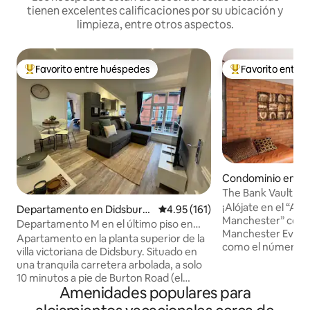
tienen excelentes calificaciones por su ubicación y
limpieza, entre otros aspectos.
Favorito entre huéspedes
Favorito entre
De los mejores en Favorito entre huéspedes
De los mejores en
Condominio en We
ury
The Bank Vault We
prensa
¡Alójate en el “Ai
Departamento en Didsbury
Calificación promedio: 4.95 de 5
4.95 (161)
Manchester” como
East
Departamento M en el último piso en
Manchester Evening New
Didsbury
Apartamento en la planta superior de la
como el número 2 
villa victoriana de Didsbury. Situado en
los mejores aloja
una tranquila carretera arbolada, a solo
Manchester" en m
10 minutos a pie de Burton Road (el
verdadero placer p
Amenidades populares para
corazón de West Didsbury) y Didsbury
placer. Duerme en la sala de bóveda de
Village. - Aparcamiento gratuito - Wifi