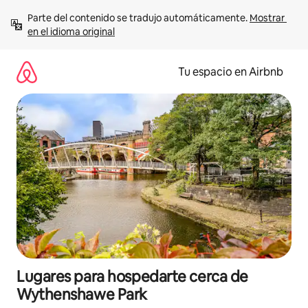
Ir
Parte del contenido se tradujo automáticamente. 
Mostrar 
al
en el idioma original
contenido
Tu espacio en Airbnb
Lugares para hospedarte cerca de
Wythenshawe Park