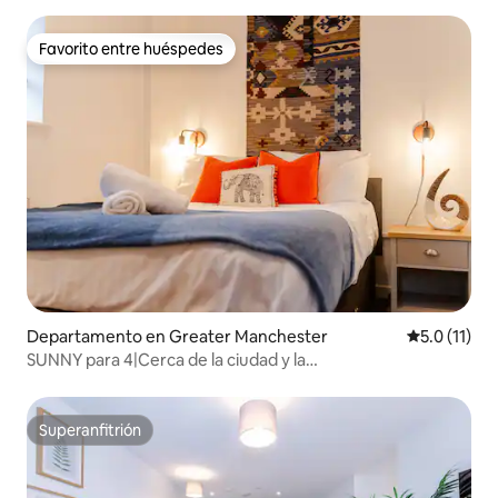
Favorito entre huéspedes
Favorito entre huéspedes
Departamento en Greater Manchester
Calificación
5.0 (11)
SUNNY para 4|Cerca de la ciudad y la
estación|Estacionamiento gratuito|Departamento 3
Superanfitrión
Superanfitrión