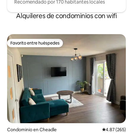
Recomendado por 170 habitantes locales
Alquileres de condominios con wifi
Favorito entre huéspedes
Favorito entre huéspedes
Condominio en Cheadle
Calificación pr
4.87 (265)