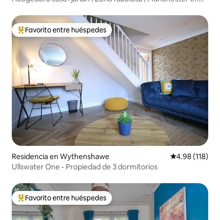
tranvía
Favorito entre huéspedes
De los mejores en Favorito entre huéspedes
Residencia en Wythenshawe
Calificación p
4.98 (118)
Ullswater One - Propiedad de 3 dormitorios
Favorito entre huéspedes
De los mejores en Favorito entre huéspedes