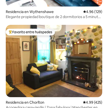
Residencia en Wythenshawe
Calificación pr
4.96 (129)
Elegante propiedad boutique de 2 dormitorios a 5 minutos
del aeropuerto de Manila
Favorito entre huéspedes
De los mejores en Favorito entre huéspedes
Residencia en Chorlton
Calificación pr
4.99 (425)
Acogedora casa+jardín | Zona fabulosa | Manchester en