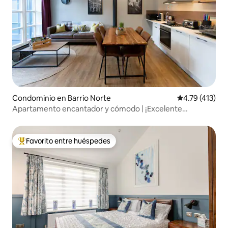
Condominio en Barrio Norte
Calificación p
4.79 (413)
Apartamento encantador y cómodo | ¡Excelente
ubicación!
Favorito entre huéspedes
De los mejores en Favorito entre huéspedes