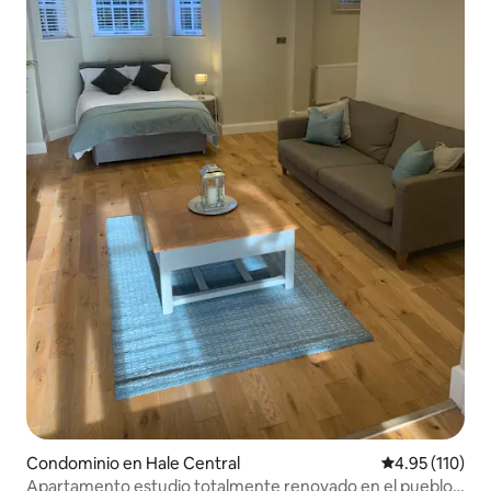
Condominio en Hale Central
Calificación p
4.95 (110)
Apartamento estudio totalmente renovado en el pueblo