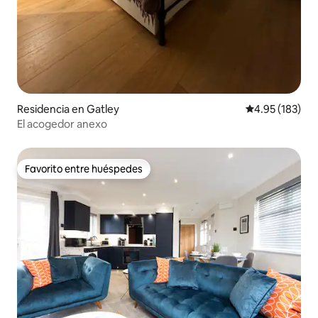
Residencia en Gatley
Calificación p
4.95 (183)
El acogedor anexo
Favorito entre huéspedes
Favorito entre huéspedes