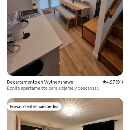
Departamento en Wythenshawe
Calificación 
4.97 (91)
Bonito apartamento para alojarse y descansar.
Favorito entre huéspedes
Favorito entre huéspedes