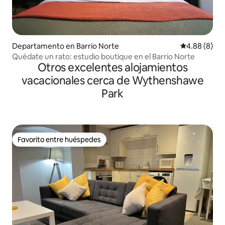
Departamento en Barrio Norte
Calificación
4.88 (8)
Quédate un rato: estudio boutique en el Barrio Norte
Otros excelentes alojamientos
vacacionales cerca de Wythenshawe
Park
Favorito entre huéspedes
Favorito entre huéspedes