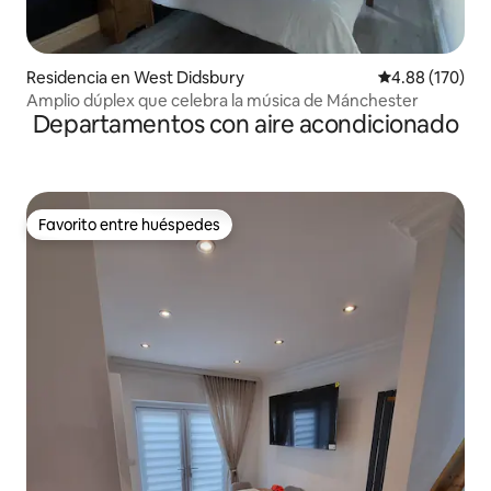
Residencia en West Didsbury
Calificación pr
4.88 (170)
Amplio dúplex que celebra la música de Mánchester
Departamentos con aire acondicionado
Favorito entre huéspedes
Favorito entre huéspedes