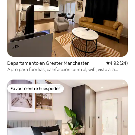
Departamento en Greater Manchester
Calificación p
4.92 (24)
Apto para familias, calefacción central, wifi, vista a la
ciudad
Favorito entre huéspedes
Favorito entre huéspedes