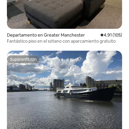
Departamento en Greater Manchester
Calificación p
4.91 (105)
Fantástico piso en el sótano con aparcamiento gratuito
Superanfitrión
Superanfitrión