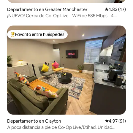
Departamento en Greater Manchester
Calificación 
4.83 (47)
¡NUEVO! Cerca de Co-Op Live - WiFi de 585 Mbps - 4
lugares para dormir
Favorito entre huéspedes
De los mejores en Favorito entre huéspedes
Departamento en Clayton
Calificación 
4.97 (91)
A poca distancia a pie de Co-Op Live/Etihad. Unidad
completa.