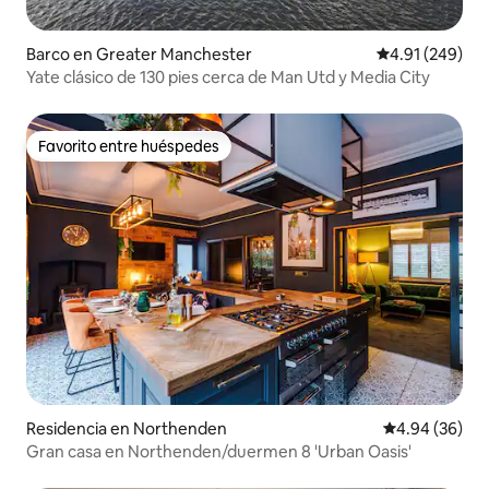
Barco en Greater Manchester
Calificación pr
4.91 (249)
Yate clásico de 130 pies cerca de Man Utd y Media City
Favorito entre huéspedes
Favorito entre huéspedes
Residencia en Northenden
Calificación p
4.94 (36)
Gran casa en Northenden/duermen 8 'Urban Oasis'