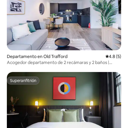
Departamento en Old Trafford
Calificació
4.8 (5)
Acogedor departamento de 2 recámaras y 2 baños |
Gimnasio, sala de estudio y estacionamiento gratuito
Superanfitrión
Superanfitrión