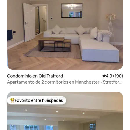
Condominio en Old Trafford
Calificación 
4.9 (190)
Apartamento de 2 dormitorios en Manchester - Stretford
- OT
Favorito entre huéspedes
De los mejores en Favorito entre huéspedes