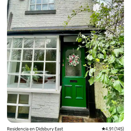
Residencia en Didsbury East
Calificación p
4.91 (145)