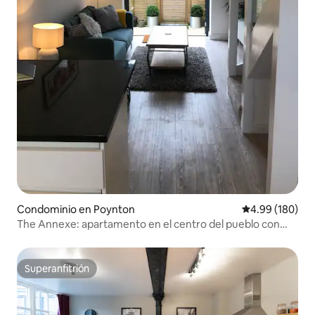
Condominio en Poynton
Calificación pr
4.99 (180)
The Annexe: apartamento en el centro del pueblo con
estacionamiento
Superanfitrión
Superanfitrión