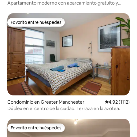
Apartamento moderno con aparcamiento gratuito y
jardín
Favorito entre huéspedes
Favorito entre huéspedes
Condominio en Greater Manchester
Calificación pr
4.92 (1112)
Dúplex en el centro de la ciudad. Terraza en la azotea.
Favorito entre huéspedes
Favorito entre huéspedes