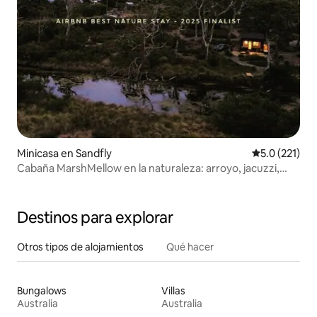
Minicasa en Sandfly
Calificación 
5.0 (221)
Cabaña MarshMellow en la naturaleza: arroyo, jacuzzi,
fogata, playa
Destinos para explorar
Otros tipos de alojamientos
Qué hacer
Bungalows
Villas
Australia
Australia