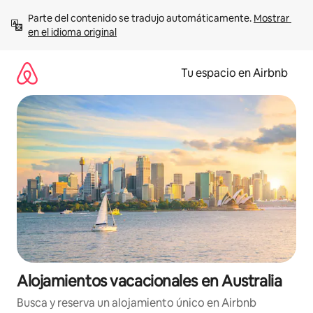
Ir
Parte del contenido se tradujo automáticamente. 
Mostrar 
al
en el idioma original
contenido
Tu espacio en Airbnb
Alojamientos vacacionales en Australia
Busca y reserva un alojamiento único en Airbnb