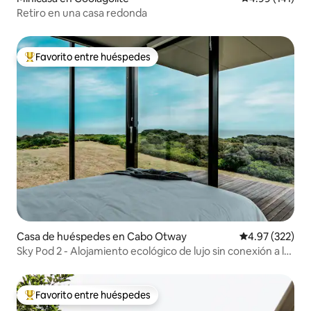
Retiro en una casa redonda
Favorito entre huéspedes
De los mejores en Favorito entre huéspedes
Casa de huéspedes en Cabo Otway
Calificación pr
4.97 (322)
Sky Pod 2 - Alojamiento ecológico de lujo sin conexión a la
red
Favorito entre huéspedes
De los mejores en Favorito entre huéspedes