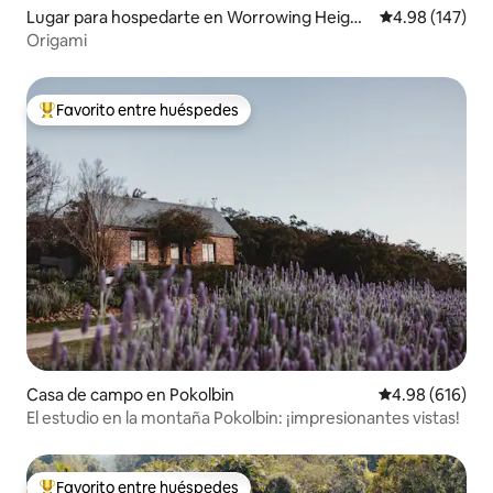
Lugar para hospedarte en Worrowing Height
Calificación pr
4.98 (147)
s
Origami
Favorito entre huéspedes
De los mejores en Favorito entre huéspedes
Casa de campo en Pokolbin
Calificación pr
4.98 (616)
El estudio en la montaña Pokolbin: ¡impresionantes vistas!
Favorito entre huéspedes