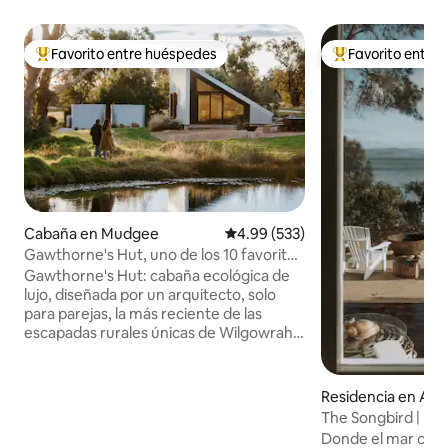
Favorito entre huéspedes
Favorito entre
De los mejores en Favorito entre huéspedes
De los mejores en
Cabaña en Mudgee
Calificación promedio: 4.99 de 5
4.99 (533)
Gawthorne's Hut, uno de los 10 favoritos
del MUNDO.
Gawthorne's Hut: cabaña ecológica de
lujo, diseñada por un arquitecto, solo
para parejas, la más reciente de las
escapadas rurales únicas de Wilgowrah,
incluidas Wilgowrah Church y Tom's
Cottage. Construida para capturar
impresionantes vistas, ofrece a los
Residencia en Alo
huéspedes paz, privacidad y una
The Songbird | Esc
sensación de aislamiento. Cama tamaño
Donde el mar cant
king, baño completo, ducha, inodoro con