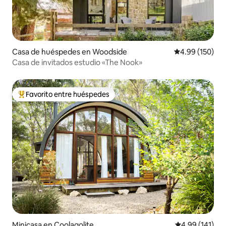
Casa de huéspedes en Woodside
Calificación pr
4.99 (150)
Casa de invitados estudio «The Nook»
Favorito entre huéspedes
De los mejores en Favorito entre huéspedes
Minicasa en Coolagolite
Calificación p
4.99 (141)