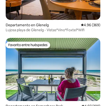
Departamento en Glenelg
Calificación pr
4.96 (369)
Lujosa playa de Glenelg - Vistas*Vino*Foxtel*Wifi
Favorito entre huéspedes
Favorito entre huéspedes