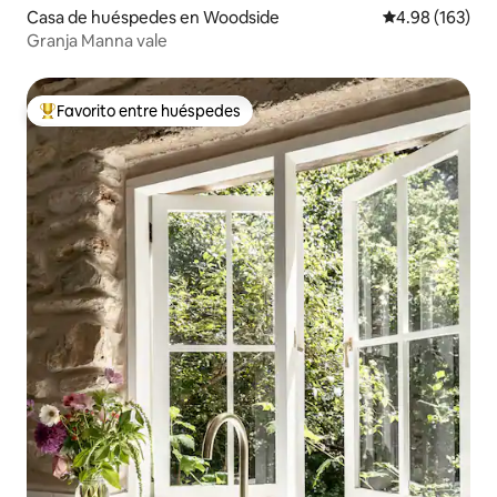
Casa de huéspedes en Woodside
Calificación pr
4.98 (163)
Granja Manna vale
Favorito entre huéspedes
De los mejores en Favorito entre huéspedes