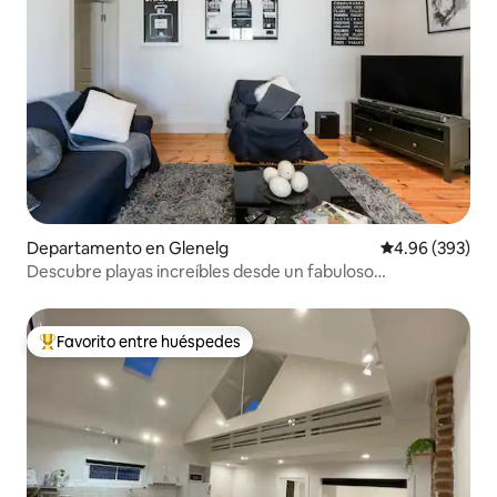
Departamento en Glenelg
Calificación pr
4.96 (393)
Descubre playas increíbles desde un fabuloso
apartamento en Glenelg
Favorito entre huéspedes
De los mejores en Favorito entre huéspedes