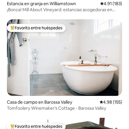
Estancia en granja en Williamstown
Calificación p
4.91 (183)
¡Bonza! Mill About Vineyard: estancias acogedoras en
Barossa
Favorito entre huéspedes
De los mejores en Favorito entre huéspedes
Casa de campo en Barossa Valley
Calificación p
4.98 (155)
Tomfoolery Winemaker's Cottage - Barossa Valley
Favorito entre huéspedes
De los mejores en Favorito entre huéspedes