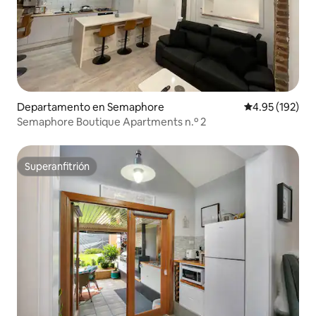
Departamento en Semaphore
Calificación p
4.95 (192)
Semaphore Boutique Apartments n.º 2
Superanfitrión
Superanfitrión