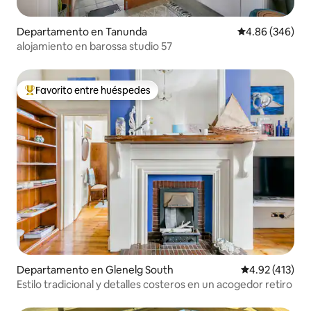
Departamento en Tanunda
Calificación pr
4.86 (346)
alojamiento en barossa studio 57
Favorito entre huéspedes
De los mejores en Favorito entre huéspedes
Departamento en Glenelg South
Calificación p
4.92 (413)
Estilo tradicional y detalles costeros en un acogedor retiro