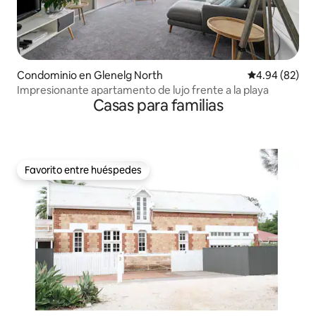
Condominio en Glenelg North
Calificación p
4.94 (82)
Impresionante apartamento de lujo frente a la playa
Casas para familias
Favorito entre huéspedes
Favorito entre huéspedes