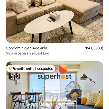
Condominio en Adelaide
Calificación p
4.88 (89)
Vida urbana en el East End
Favorito entre huéspedes
De los mejores en Favorito entre huéspedes