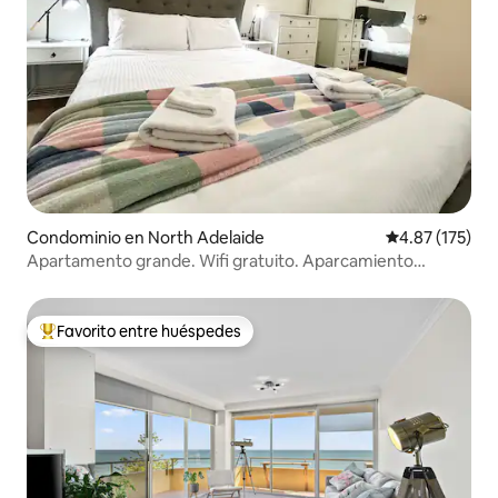
Condominio en North Adelaide
Calificación p
4.87 (175)
Apartamento grande. Wifi gratuito. Aparcamiento
cerrado. Aire acondicionado.
Favorito entre huéspedes
De los mejores en Favorito entre huéspedes