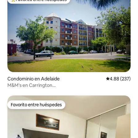
De los mejores en Favorito entre huéspedes
Condominio en Adelaide
Calificación pr
4.88 (237)
M&M's en Carrington
*Wifi*Netflix*Aparcamiento*Tranquilo*
Favorito entre huéspedes
Favorito entre huéspedes