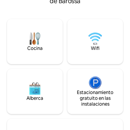
de Barossa
combinando vigas 
contemporánea y encanto rústico. Ya
y piedra local con
sea que estés bebiendo vino en el patio
contemporáneo par
privado, explorando los viñedos
huéspedes un refu
cercanos o simplemente relajándote
comodidad. Disfrut
junto a la chimenea, ven a experimentar
panorámicas a las 
la belleza de las colinas de Adelaida en
las espectaculares
nuestro oasis.
Barossa, de los ca
y de los zorzales a
Cocina
Wifi
Estacionamiento
Alberca
gratuito en las
instalaciones