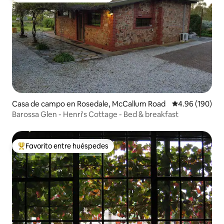
Casa de campo en Rosedale, McCallum Road
Calificación pr
4.96 (190)
Barossa Glen - Henri's Cottage - Bed & breakfast
Favorito entre huéspedes
De los mejores en Favorito entre huéspedes