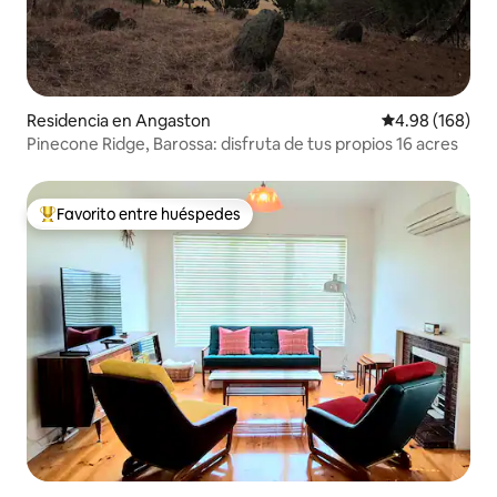
Residencia en Angaston
Calificación pr
4.98 (168)
Pinecone Ridge, Barossa: disfruta de tus propios 16 acres
Favorito entre huéspedes
De los mejores en Favorito entre huéspedes