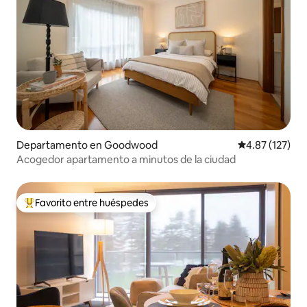
Departamento en Goodwood
Calificación p
4.87 (127)
Acogedor apartamento a minutos de la ciudad
Favorito entre huéspedes
De los mejores en Favorito entre huéspedes