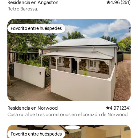
Residencia en Angaston
Calificación p
4.96 (251)
Retro Barossa.
Favorito entre huéspedes
Favorito entre huéspedes
Residencia en Norwood
Calificación pr
4.97 (234)
Casa rural de tres dormitorios en el corazón de Norwood
Favorito entre huéspedes
Favorito entre huéspedes