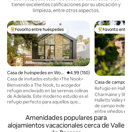
tienen excelentes calificaciones por su ubicación y
limpieza, entre otros aspectos.
Favorito entre huéspedes
Favorito entre
De los mejores en Favorito entre huéspedes
De los mejores en
Casa de huéspedes en Woo
Calificación promedio: 4.99 de 5
4.99 (150)
dside
Casa de invitados estudio «The Nook»
Casa de campo en
Bienvenido a The Nook, tu acogedor
Refugio en Hallett
refugio enclavado en las serenas colinas
Charmaine y Steve 
de Adelaida. Este moderno estudio es el
Halletts Valley Hi
refugio perfecto para aquellos que
de campo indepen
buscan tranquilidad y comodidad en
entre viñedos en l
medio del abrazo de la naturaleza. Con
Amenidades populares para
Tanunda, en el co
su diseño elegante y sus servicios
valle de Barossa. 
alojamientos vacacionales cerca de Valle
cuidadosamente pensados, The Nook
reconstruida desd
ofrece una mezcla perfecta de vida