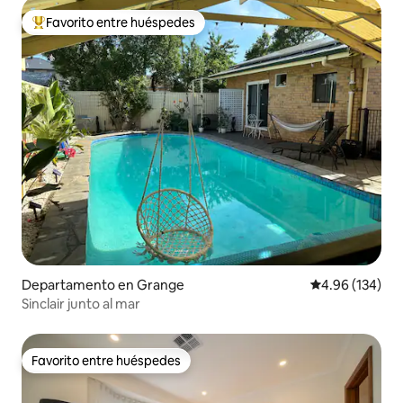
Favorito entre huéspedes
De los mejores en Favorito entre huéspedes
Departamento en Grange
Calificación pr
4.96 (134)
Sinclair junto al mar
Favorito entre huéspedes
Favorito entre huéspedes