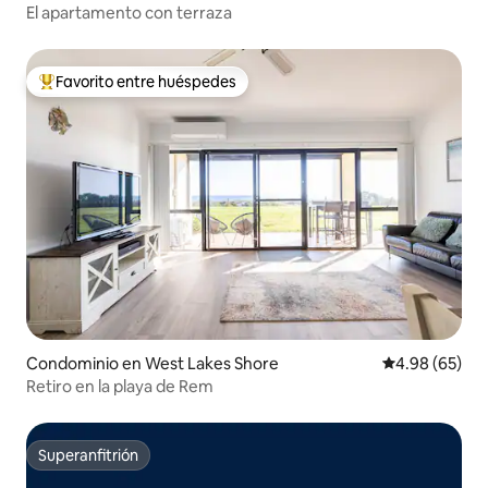
El apartamento con terraza
Favorito entre huéspedes
De los mejores en Favorito entre huéspedes
Condominio en West Lakes Shore
Calificación p
4.98 (65)
Retiro en la playa de Rem
Superanfitrión
Superanfitrión