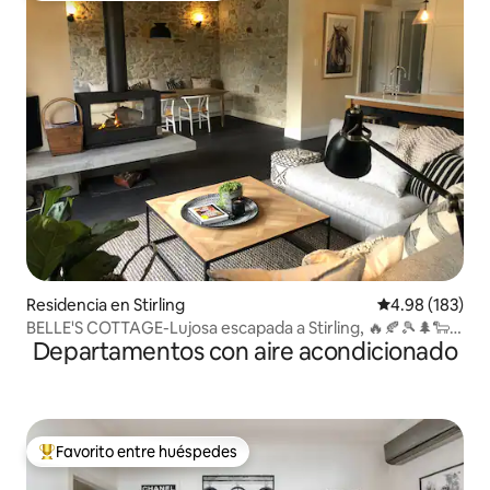
Residencia en Stirling
Calificación pr
4.98 (183)
BELLE'S COTTAGE-Lujosa escapada a Stirling, 🔥🍂🎾🌲🐑
Departamentos con aire acondicionado
🐓
Favorito entre huéspedes
De los mejores en Favorito entre huéspedes