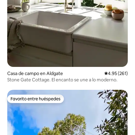
Casa de campo en Aldgate
Calificación p
4.95 (261)
Stone Gate Cottage. El encanto se une a lo moderno.
Favorito entre huéspedes
Favorito entre huéspedes