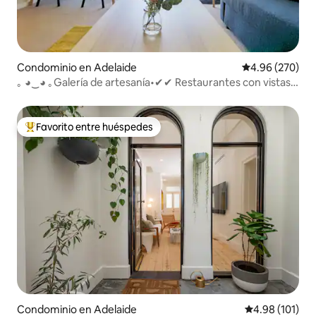
Condominio en Adelaide
Calificación pr
4.96 (270)
｡ ◕‿◕ ｡Galería de artesanía•✔✔ Restaurantes con vistas
al patio Bares✔
Favorito entre huéspedes
De los mejores en Favorito entre huéspedes
Condominio en Adelaide
Calificación p
4.98 (101)