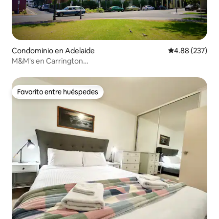
Condominio en Adelaide
Calificación pr
4.88 (237)
M&M's en Carrington
*Wifi*Netflix*Aparcamiento*Tranquilo*
Favorito entre huéspedes
Favorito entre huéspedes