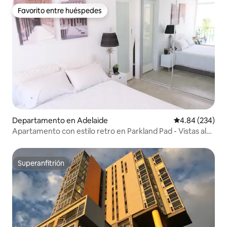
Favorito entre huéspedes
Favorito entre huéspedes
Departamento en Adelaide
Calificación pr
4.84 (234)
Apartamento con estilo retro en Parkland Pad - Vistas al
perfil urbano
Superanfitrión
Superanfitrión