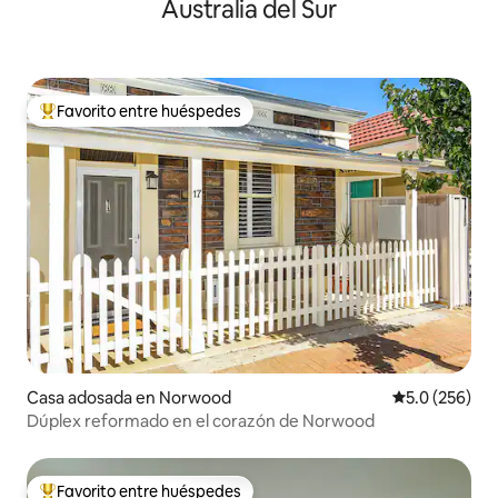
Australia del Sur
Favorito entre huéspedes
De los mejores en Favorito entre huéspedes
Casa adosada en Norwood
Calificación 
5.0 (256)
Dúplex reformado en el corazón de Norwood
Favorito entre huéspedes