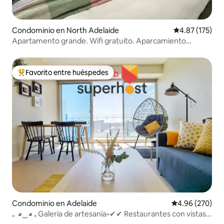
Condominio en North Adelaide
Calificación p
4.87 (175)
Apartamento grande. Wifi gratuito. Aparcamiento
cerrado. Aire acondicionado.
Favorito entre huéspedes
De los mejores en Favorito entre huéspedes
Condominio en Adelaide
Calificación pr
4.96 (270)
｡ ◕‿◕ ｡Galería de artesanía•✔✔ Restaurantes con vistas
al patio Bares✔