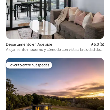
Departamento en Adelaide
Calificació
5.0 (5)
Alojamiento moderno y cómodo con vista a la ciudad de
Adelaida, gimnasio y estacionamiento
Favorito entre huéspedes
Favorito entre huéspedes