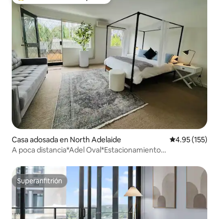
De los mejores en Favorito entre huéspedes
Casa adosada en North Adelaide
Calificación p
4.95 (155)
A poca distancia*Adel Oval*Estacionamiento
gratuito*Ubicación*Romántico
Superanfitrión
Superanfitrión