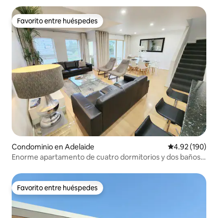
Favorito entre huéspedes
Favorito entre huéspedes
Condominio en Adelaide
Calificación pr
4.92 (190)
Enorme apartamento de cuatro dormitorios y dos baños
con aparcamiento gratuito
Favorito entre huéspedes
Favorito entre huéspedes