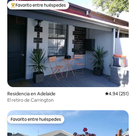
Favorito entre huéspedes
De los mejores en Favorito entre huéspedes
Residencia en Adelaide
Calificación p
4.94 (251)
El retiro de Carrington
Favorito entre huéspedes
Favorito entre huéspedes