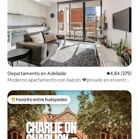
Departamento en Adelaide
Calificación pr
4.84 (379)
Moderno apartamento con balcón ❤privado en el centro
financiero de Adelaida❤
Favorito entre huéspedes
De los mejores en Favorito entre huéspedes