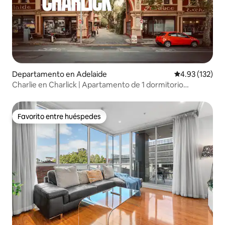
Departamento en Adelaide
Calificación p
4.93 (132)
Charlie en Charlick | Apartamento de 1 dormitorio
totalmente renovado
Favorito entre huéspedes
Favorito entre huéspedes