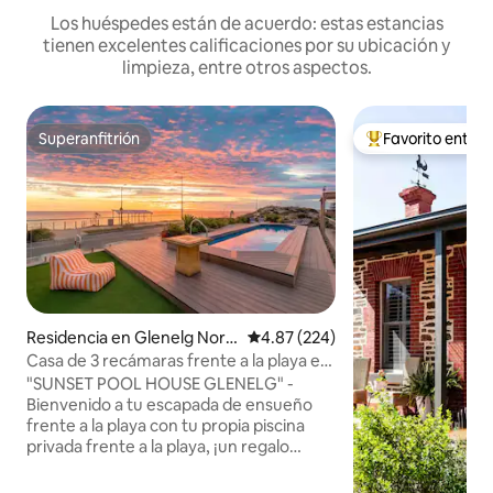
Los huéspedes están de acuerdo: estas estancias
tienen excelentes calificaciones por su ubicación y
limpieza, entre otros aspectos.
Superanfitrión
Favorito entre
Superanfitrión
De los mejores en
Residencia en Glenelg Nort
Calificación promedio: 4.87 de 5
4.87 (224)
h
Casa de 3 recámaras frente a la playa en
Glenelg - Alberca privada y terraza
"SUNSET POOL HOUSE GLENELG" -
Bienvenido a tu escapada de ensueño
frente a la playa con tu propia piscina
privada frente a la playa, ¡un regalo
increíblemente raro! Esta impresionante
casa de 3 dormitorios en Glenelg Beach