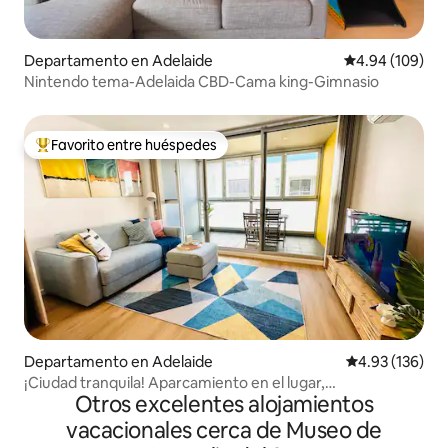
Departamento en Adelaide
Calificación pr
4.94 (109)
Nintendo tema-Adelaida CBD-Cama king-Gimnasio
Favorito entre huéspedes
De los mejores en Favorito entre huéspedes
Departamento en Adelaide
Calificación p
4.93 (136)
¡Ciudad tranquila! Aparcamiento en el lugar,
Otros excelentes alojamientos
piscina/spa/sauna
vacacionales cerca de Museo de