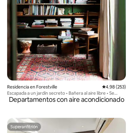
Residencia en Forestville
Calificación pr
4.98 (253)
Escapada a un jardín secreto • Bañera al aire libre • Se
Departamentos con aire acondicionado
admiten mascotas
Superanfitrión
Superanfitrión