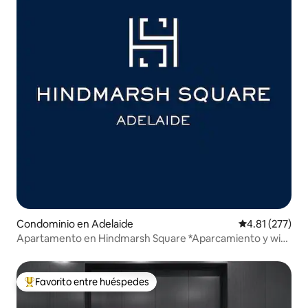
Condominio en Adelaide
Calificación p
4.81 (277)
Apartamento en Hindmarsh Square *Aparcamiento y wifi
gratis*
Favorito entre huéspedes
De los mejores en Favorito entre huéspedes