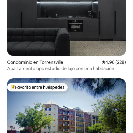
Condominio en Torrensville
Calificación pr
4.96 (228)
Apartamento tipo estudio de lujo con una habitación
Favorito entre huéspedes
De los mejores en Favorito entre huéspedes