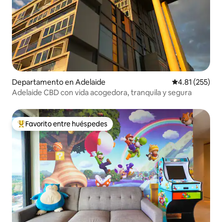
Departamento en Adelaide
Calificación p
4.81 (255)
Adelaide CBD con vida acogedora, tranquila y segura
Favorito entre huéspedes
De los mejores en Favorito entre huéspedes