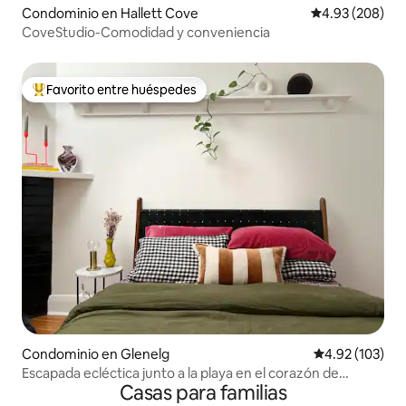
Condominio en Hallett Cove
Calificación pr
4.93 (208)
CoveStudio-Comodidad y conveniencia
Favorito entre huéspedes
De los mejores en Favorito entre huéspedes
Condominio en Glenelg
Calificación p
4.92 (103)
Escapada ecléctica junto a la playa en el corazón de
Casas para familias
Glenelg