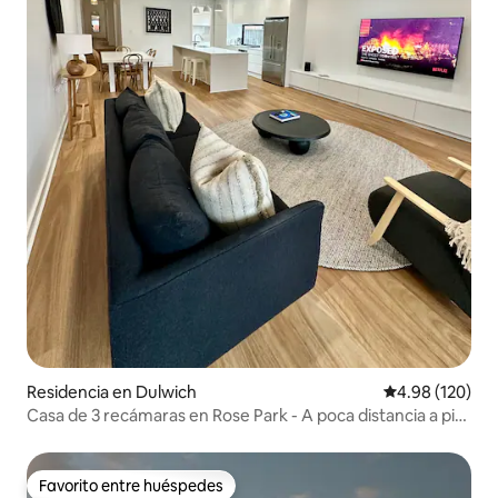
Residencia en Dulwich
Calificación pr
4.98 (120)
Casa de 3 recámaras en Rose Park - A poca distancia a pie
del CBD y Victoria Park
Favorito entre huéspedes
Favorito entre huéspedes