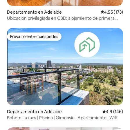
Departamento en Adelaide
Calificación p
4.95 (173)
Ubicación privilegiada en CBD: alojamiento de primera
cerca del Mercado Central
Favorito entre huéspedes
Favorito entre huéspedes
Departamento en Adelaide
Calificación 
4.9 (146)
Bohem Luxury | Piscina | Gimnasio | Aparcamiento | Wifi