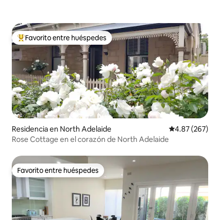
Favorito entre huéspedes
De los mejores en Favorito entre huéspedes
Residencia en North Adelaide
Calificación pr
4.87 (267)
Rose Cottage en el corazón de North Adelaide
Favorito entre huéspedes
Favorito entre huéspedes