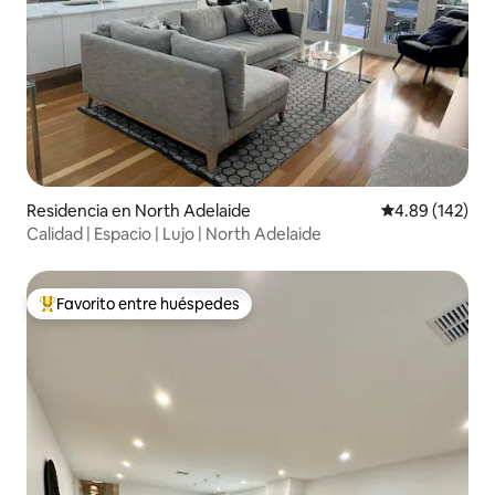
Residencia en North Adelaide
Calificación pr
4.89 (142)
Calidad | Espacio | Lujo | North Adelaide
Favorito entre huéspedes
De los mejores en Favorito entre huéspedes