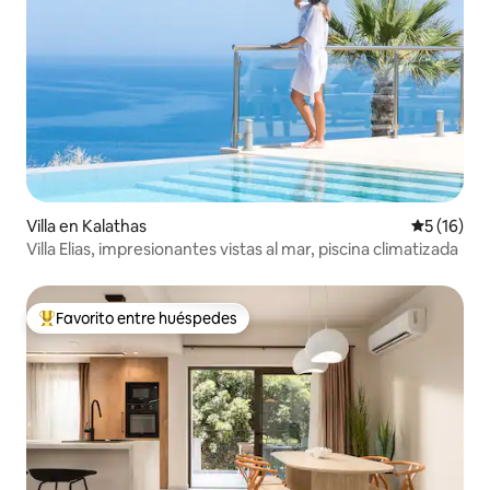
Villa en Kalathas
Calificaci
5 (16)
Villa Elias, impresionantes vistas al mar, piscina climatizada
Favorito entre huéspedes
De los mejores en Favorito entre huéspedes