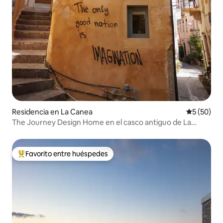
Residencia en La Canea
Calificaci
5 (50)
The Journey Design Home en el casco antiguo de La
Canea
Favorito entre huéspedes
De los mejores en Favorito entre huéspedes