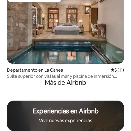
Favorito entre huéspedes
Departamento en La Canea
Calificaci
5 (11)
Suite superior con vistas al mar y piscina de inmersión
Más de Airbnb
climatizada
Experiencias en Airbnb
Vive nuevas experiencias