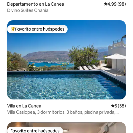
Departamento en La Canea
Calificación p
4.99 (98)
Divino Suites Chania
Favorito entre huéspedes
De los mejores en Favorito entre huéspedes
Villa en La Canea
Calificaci
5 (58)
Villa Casiopea, 3 dormitorios, 3 baños, piscina privada,
acogedora
Favorito entre huéspedes