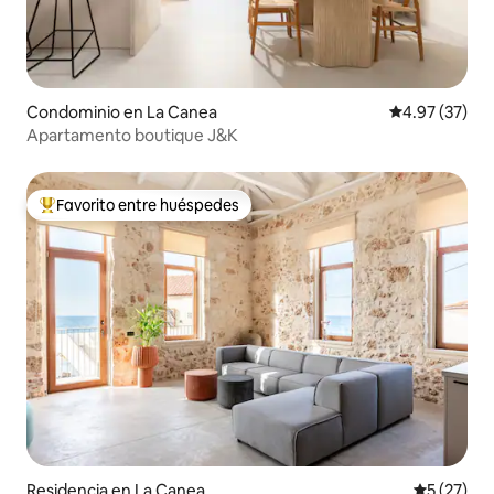
Condominio en La Canea
Calificación 
4.97 (37)
Apartamento boutique J&K
Favorito entre huéspedes
De los mejores en Favorito entre huéspedes
Residencia en La Canea
Calificaci
5 (27)