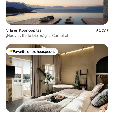
Villa en Kounoupitsa
Calificaci
5 (31)
¡Nueva villa de lujo mágica Camellia!
Favorito entre huéspedes
De los mejores en Favorito entre huéspedes