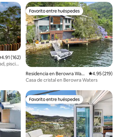
Favorito entre huéspedes
Favorito entre huéspedes
alificación promedio: 4.91 de 5; 162 evaluaciones
4.91 (162)
ad, piscina
iones
Residencia en Berowra Wate
Calificación promedio: 
4.95 (219)
rs
Casa de cristal en Berowra Waters
Favorito entre huéspedes
Favorito entre huéspedes