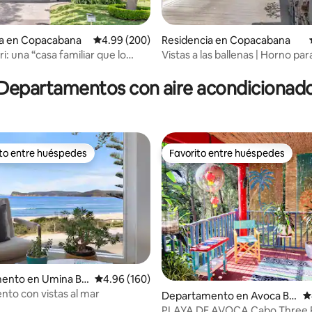
ia en Copacabana
Calificación promedio: 4.99 de 5; 200 evaluac
4.99 (200)
Residencia en Copacabana
: una “casa familiar que lo
Vistas a las ballenas | Horno para
4.98 de 5; 114 evaluaciones
o”
Fogata | Capacidad para 9 pers
Departamentos con aire acondicionad
ito entre huéspedes
Favorito entre huéspedes
ejores en Favorito entre huéspedes
Favorito entre huéspedes
ento en Umina Be
Calificación promedio: 4.96 de 5; 160 evaluac
4.96 (160)
to con vistas al mar
Departamento en Avoca Be
C
ach
PLAYA DE AVOCA Cabo Th