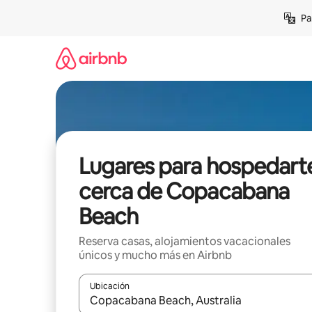
Ir
Pa
al
contenido
Lugares para hospedart
cerca de Copacabana
Beach
Reserva casas, alojamientos vacacionales
únicos y mucho más en Airbnb
Ubicación
Cuando los resultados estén disponibles, podrás na