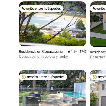
Favorito entre huéspedes
Favorito
Favorito entre huéspedes
Favorito
Residencia en Copacabana
Calificación promedio: 
4.94 (174)
Residenci
Copacabana, fabulosa y funky
Casa rura
Favorito entre huéspedes
Favor
De los mejores en Favorito entre huéspedes
De los m