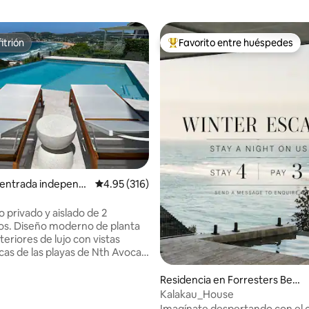
itrión
Favorito entre huéspedes
itrión
De los mejores en Favorito ent
4.99 de 5; 193 evaluaciones
 entrada independi
Calificación promedio: 4.95 de 5; 316 evaluac
4.95 (316)
errigal
 privado y aislado de 2
os. Diseño moderno de planta
nteriores de lujo con vistas
as de las playas de Nth Avoca y
ina nueva con gran sala de
abre al espacioso patio cubierto
Residencia en Forresters Beac
oa Baño de lujo con ducha a ras
h
Kalakau_House
 2 dormitorios grandes, «king
Imagínate despertando con el 