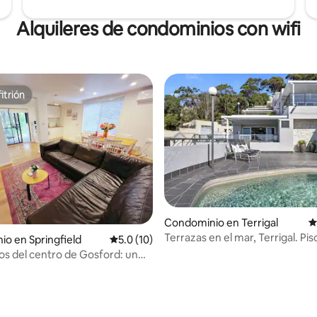
Alquileres de condominios con wifi
itrión
itrión
4.92 de 5; 398 evaluaciones
Condominio en Terrigal
C
Terrazas en el mar, Terrigal. Pis
o en Springfield
Calificación promedio: 5.0 de 5; 10 evaluac
5.0 (10)
vistas al mar
os del centro de Gosford: un
ntrico y relajante