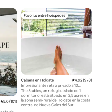
Departa
Favorito entre huéspedes
Superanf
re huéspedes
Favorito entre huéspedes
Superanf
ana
Cabana 88
playa co
Cabana 8
y elegan
¡Un refug
buscan a
comodidad y esti
situado d
restauran
Copacaba
pie de la orilla d
iones
techos a
disfrutas
apartamento. Duerme p
Cabaña en Holgate
Calificación promedio: 
4.92 (978)
en nuest
Impresionante retiro privado a 10
jardín ze
minutos de Terrigal
perfecció
The Stables, un refugio aislado de 1
contiguo
dormitorio, está situado en 2,5 acres en
la zona semi-rural de Holgate en la costa
Calificación promedio: 5.0 de 5; 101 evaluaciones
5.0 (101)
central de Nueva Gales del Sur
(aproximadamente a 1 hora al norte de
canto de