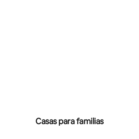
 4.55 de 5; 58 evaluaciones
Casas para familias