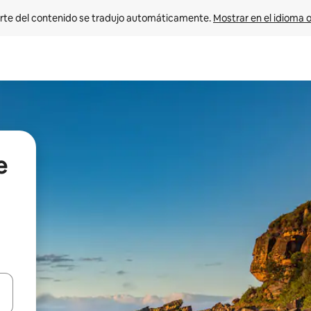
rte del contenido se tradujo automáticamente. 
Mostrar en el idioma o
e
vegar usando las teclas de las flechas hacia arriba y hacia abajo, o b