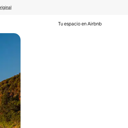
riginal
Tu espacio en Airbnb
ien tocando y deslizando la pantalla.