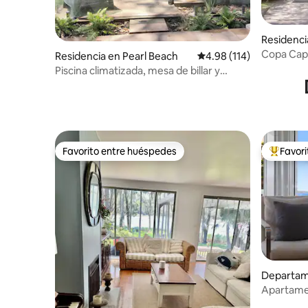
Residenc
Copa Capri
Residencia en Pearl Beach
Calificación promedio: 
4.98 (114)
tiene tod
Piscina climatizada, mesa de billar y
habitación con literas
Favorito entre huéspedes
Favor
Favorito entre huéspedes
De los m
Departam
ach
Apartamen