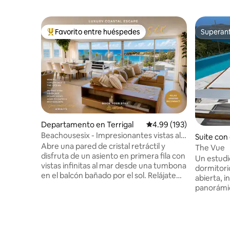
Favorito entre huéspedes
Superanf
De los mejores en Favorito entre huéspedes
Superanf
Departamento en Terrigal
Calificación promedio: 
4.99 (193)
Beachousesix - Impresionantes vistas al
Suite con
mar desde una casa con estilo
Abre una pared de cristal retráctil y
ente en T
The Vue
disfruta de un asiento en primera fila con
Un estudio
vistas infinitas al mar desde una tumbona
dormitori
en el balcón bañado por el sol. Relájate
abierta, i
con un libro en un sofá de cuero. Prepara
panorámic
comidas en una elegante cocina bajo
Avoca Coc
claraboyas. Escapada de lujo a la playa
estar, se 
Apartamento moderno de lujo con
de barbac
magníficas vistas a Terrigal Beach y
del suelo