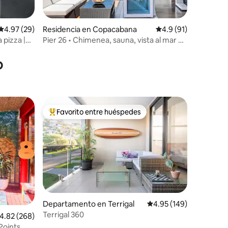
iones
Calificación promedio: 4.97 de 5; 29 evaluaciones
4.97 (29)
Residencia en Copacabana
Calificación promedi
4.9 (91)
 pizza |
Pier 26 • Chimenea, sauna, vista al mar y
onas
cine
o
Favorito entre huéspedes
De los mejores en Favorito entre huéspedes
iones
Departamento en Terrigal
Calificación promedio: 
4.95 (149)
Terrigal 360
alificación promedio: 4.82 de 5; 268 evaluaciones
4.82 (268)
ree Points