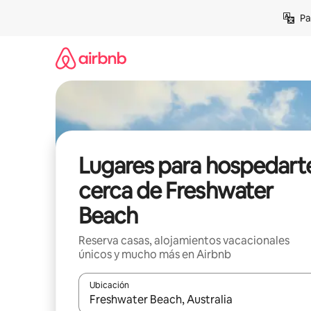
Ir
Pa
al
contenido
Lugares para hospedart
cerca de Freshwater
Beach
Reserva casas, alojamientos vacacionales
únicos y mucho más en Airbnb
Ubicación
Cuando los resultados estén disponibles, podrás na