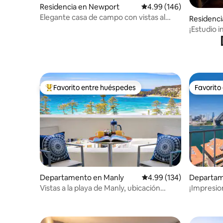
Residencia en Newport
Calificación promedio: 
4.99 (146)
Elegante casa de campo con vistas al
Residenci
mar, refugio para parejas
hts
¡Estudio i
lago y a l
Favorito entre huéspedes
Favorito
De los mejores en Favorito entre huéspedes
Favorito
Departamento en Manly
Calificación promedio: 
4.99 (134)
Departame
Vistas a la playa de Manly, ubicación
¡Impresion
céntrica, paseo hasta el ferry