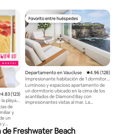
Departa
Favorito entre huéspedes
Favor
Favorito entre huéspedes
De los 
Escapada 
Déjate hi
vistas al
de Manly 
apartame
planta s
en el pas
Beach, ha
aire libre
Departamento en Vaucluse
Calificación promedio: 
4.96 (128)
de las vis
Impresionante habitación de 1 dormitorio
iones
playas de
con vistas increíbles
Luminoso y espacioso apartamento de
desde el 
un dormitorio ubicado en la cima de los
transbor
alificación promedio: 4.83 de 5; 123 evaluaciones
4.83 (123)
acantilados de Diamond Bay con
están a po
la playa,
impresionantes vistas al mar. La
natación
-Fi
ias de
impresionante vista a los acantilados y el
está a la 
iliar y
relajante sonido de las olas proporcionan
una increíble conexión con el océano,
s y
desde amaneceres impresionantes
a de Freshwater Beach
egante
hasta el retozo de las ballenas a lo largo