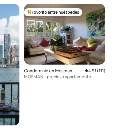
Favorito entre huéspedes
De los mejores en Favorito entre huéspedes
iones
Condominio en Mosman
Calificación promedio:
4.91 (111)
MOSMAN - precioso apartamento
artístico.