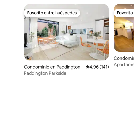
Favorito entre huéspedes
Favorito
Favorito entre huéspedes
Favorito
Condomin
Apartame
Condominio en Paddington
Calificación promedio: 
4.96 (141)
directo a l
Paddington Parkside