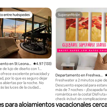
ito entre huéspedes
Superanfitrión
ejores en Favorito entre huéspedes
Superanfitrión
4.98 de 5; 193 evaluaciones
ento en St Leonar
Calificación promedio: 4.97 de 5; 133 evaluac
4.97 (133)
 de lujo de diseño con 1
•Vista al
o ofrece excelente privacidad y
Departamento en Freshwat
C
e•Estacionamiento
ad, por lo que es seguro dejar
er
Freshwater a 2 minutos a pie de 
as abiertas por la noche. No
estacionamiento en la calle y Wi
Descuento especial para estanc
s las luces de la ciudad
más de 7 noches – ¡Escapada fam
 brillantes para dormir, sino
romántica en la costa! Disfruta de un
utarás del encantador paisaje
check-in/out sin complicacione
ue recuerda a las escenas de
 para alojamientos vacacionales cerc
relájate en este espacioso y el
de televisión. Escucha música