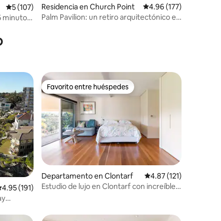
Residencia en Church Point
Calificación promedio: 
4.96 (177)
Calificación promedio: 5 de 5; 107 evaluaciones
5 (107)
Palm Pavilion: un retiro arquitectónico en
5 minutos
iones
la selva
o
Favorito entre huéspedes
Favorito entre huéspedes
iones
Departamento en Clontarf
Calificación promedio:
4.87 (121)
Estudio de lujo en Clontarf con increíbles
alificación promedio: 4.95 de 5; 191 evaluaciones
4.95 (191)
vistas al agua
ay