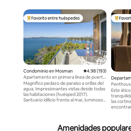
Favorito entre huéspedes
Favor
De los mejores en Favorito entre huéspedes
De los m
Condominio en Mosman
Calificación promedio: 
4.98 (193)
Apartamento en primera línea de puerto
Departam
con fabulosas vistas panorámicas
Magnífico pedazo de paraíso a orillas del
ds
Penthouse
agua. Impresionantes vistas desde todas
habitación
Este átic
las habitaciones (huésped 2017).
horizont
tranquilid
Santuario idílicio frente al mar, luminoso y
las cortin
soleado. Oficina en casa separada. Todas
encontrará
las sábanas y la unidad se limpian
demasiado
profesionalmente. Balcón al aire libre
que disfr
perfecto para bebidas/comidas.
urbano, q
Amenidades populares
Comedor con barbacoa, tumbonas,
un drama 