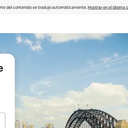
rte del contenido se tradujo automáticamente. 
Mostrar en el idioma o
e
vegar usando las teclas de las flechas hacia arriba y hacia abajo, o b