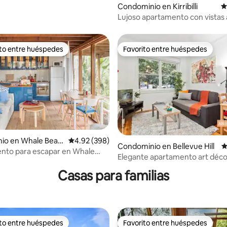
Condominio en Kirribilli
C
Lujoso apartamento con vistas 
y al puente - Lo mejor de Sídne
ito entre huéspedes
Favorito entre huéspedes
ejores en Favorito entre huéspedes
Favorito entre huéspedes
io en Whale Beac
Calificación promedio: 4.92 de 5; 398 evaluac
4.92 (398)
Condominio en Bellevue Hill
C
nto para escapar en Whale
4.87 de 5; 104 evaluaciones
Elegante apartamento art déc
 vistas al mar
Casas para familias
ito entre huéspedes
Favorito entre huéspedes