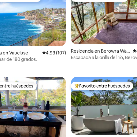
ejores en Favorito entre huéspedes
Favorito entre huéspedes
Residencia en Berowra Wat
Ca
a en Vaucluse
Calificación promedio: 4.93 de 5; 107 evaluac
4.93 (107)
ers
Escapada a la orilla del río, Ber
mar de 180 grados.
4.95 de 5; 219 evaluaciones
Waters (8 Dusthole Pt)
 entre huéspedes
Favorito entre huéspedes
 entre huéspedes
De los mejores en Favorito ent