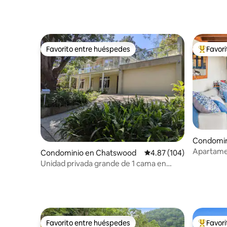
Favorito entre huéspedes
Favor
Favorito entre huéspedes
De los m
Condomin
h
Apartame
Condominio en Chatswood
Calificación promedio: 
4.87 (104)
Beach con
Unidad privada grande de 1 cama en
Chatswood
Favorito entre huéspedes
Favor