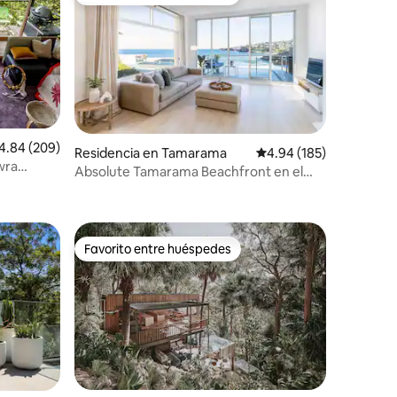
Favorito entre huéspedes
lificación promedio: 4.84 de 5; 209 evaluaciones
4.84 (209)
iones
Residencia en Tamarama
Calificación promedio: 
4.94 (185)
owra
Absolute Tamarama Beachfront en el
paseo marítimo de Bondi
Favorito entre huéspedes
re huéspedes
Favorito entre huéspedes