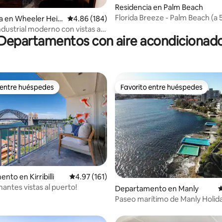
4.99 de 5; 146 evaluaciones
Residencia en Palm Beach
Florida Breeze - Palm Beach (a 
a en Wheeler Heig
Calificación promedio: 4.86 de 5; 184 evaluac
4.86 (184)
a pie de la playa)
ndustrial moderno con vistas al
Departamentos con aire acondicionad
a maleza!
 entre huéspedes
Favorito entre huéspedes
 entre huéspedes
Favorito entre huéspedes
4.99 de 5; 134 evaluaciones
nto en Kirribilli
Calificación promedio: 4.97 de 5; 161 evaluac
4.97 (161)
antes vistas al puerto!
Departamento en Manly
C
Paseo marítimo de Manly Holid
Harbour