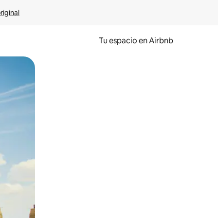
riginal
Tu espacio en Airbnb
ien tocando y deslizando la pantalla.