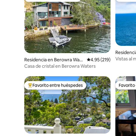
Favorito entre huéspedes
De los m
Residenci
Vistas al 
Residencia en Berowra Wate
Calificación promedio: 
4.95 (219)
rs
Casa de cristal en Berowra Waters
Favorito entre huéspedes
Favorito
De los mejores en Favorito entre huéspedes
Favorito