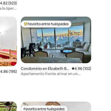
alificación promedio: 4.82 de 5; 923 evaluaciones
4.82 (923)
a la ópera
y
Favorito entre huéspedes
De los mejores en Favorito entre huéspedes
Condominio en Elizabeth Ba
Calificación promedio: 
4.96 (102)
iones
alificación promedio: 4.86 de 5; 195 evaluaciones
4.86 (195)
y
Apartamento frente al mar en un
o
callejón sin salida tranquilo
Favorito entre huéspedes