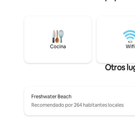
piscina del puerto. Aparcamiento en el
de piano 
hotel: altura máxima del coche 1,7
algunas v
metros. Autobús y ferry cerca. Fuegos
copa de v
artificiales a menudo vistos,
las interm
espectaculares en Nochevieja y el Día de
cielo noct
Australia. Tranquilo de día, impresionante
relajado y
de noche. Ven y relájate, ¡no querrás irte!
preocupa
sereno.
Cocina
Wifi
Otros lu
Freshwater Beach
Recomendado por 264 habitantes locales