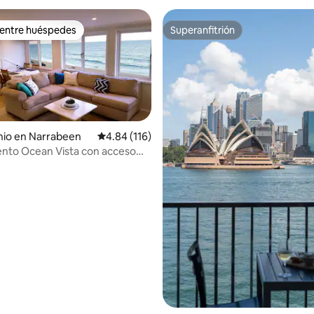
 entre huéspedes
Superanfitrión
 entre huéspedes
Superanfitrión
io en Narrabeen
Calificación promedio: 4.84 de 5; 116 evaluac
4.84 (116)
nto Ocean Vista con acceso
4.96 de 5; 141 evaluaciones
a playa; 11